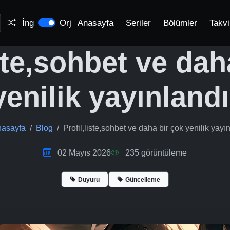
İng
Orj
Anasayfa
Seriler
Bölümler
Takv
iste,sohbet ve dah
yenilik yayınlandı
asayfa
Blog
Profil,liste,sohbet ve daha bir çok yenilik yayınl
02 Mayıs 2026
235
görüntüleme
Duyuru
Güncelleme