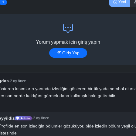
Yeni
1
Yorum yapmak için giriş yapın
Giriş Yap
gdas
2 ay önce
·
österen kısımların yanında izlediğini gösteren bir tik yada sembol olur
 en son nerde kaldığını görmek daha kullanışlı hale getirebilir
ayyildiz
2 ay önce
·
Admin
Profilde en son izlediğin bölümler gözüküyor, bide izledin bölüm yeşil o
listesinde