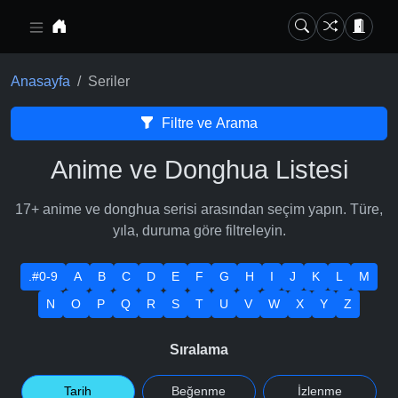
Ana içeriğe geç
Anasayfa
Seriler
Filtre ve Arama
Anime ve Donghua Listesi
17+ anime ve donghua serisi arasından seçim yapın. Türe,
yıla, duruma göre filtreleyin.
.#0-9
A
B
C
D
E
F
G
H
I
J
K
L
M
N
O
P
Q
R
S
T
U
V
W
X
Y
Z
Sıralama
Tarih
Beğenme
İzlenme