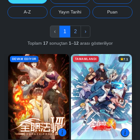
A-Z
Yayın Tarihi
Puan
‹
1
2
›
Toplam
17
sonuçtan
1
–
12
arası gösteriliyor
DEVAM EDIYOR
TAMAMLANDI
7.1