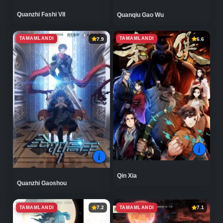
Quanzhi Fashi VII
Quanqiu Gao Wu
TAMAMLANDI
TAMAMLANDI
7.9
6.6
Qin Xia
Quanzhi Gaoshou
TAMAMLANDI
TAMAMLANDI
7.2
7.1