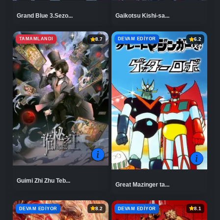
Grand Blue 3.Sezo...
Gaikotsu Kishi-sa...
TAMAMLANDI
DEVAM EDIYOR
8.7
6.2
Guimi Zhi Zhu Teb...
Great Mazinger ta...
DEVAM EDIYOR
DEVAM EDIYOR
8.2
8.1