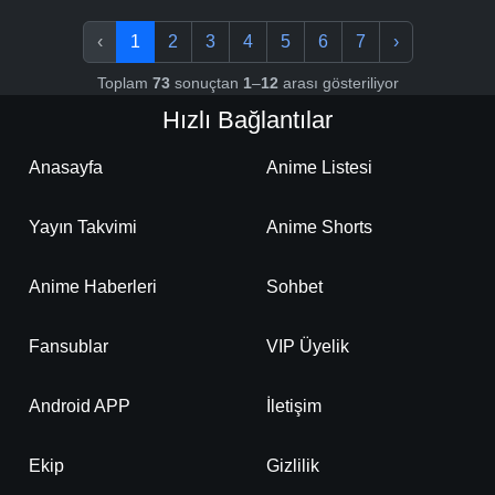
‹
1
2
3
4
5
6
7
›
Toplam
73
sonuçtan
1
–
12
arası gösteriliyor
Hızlı Bağlantılar
Anasayfa
Anime Listesi
Yayın Takvimi
Anime Shorts
Anime Haberleri
Sohbet
Fansublar
VIP Üyelik
Android APP
İletişim
Ekip
Gizlilik