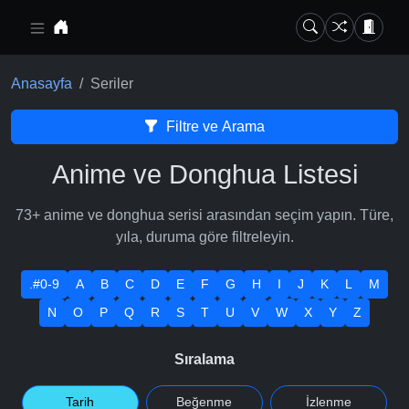
Ana içeriğe geç
Anasayfa
Seriler
Filtre ve Arama
Anime ve Donghua Listesi
73+ anime ve donghua serisi arasından seçim yapın. Türe,
yıla, duruma göre filtreleyin.
.#0-9
A
B
C
D
E
F
G
H
I
J
K
L
M
N
O
P
Q
R
S
T
U
V
W
X
Y
Z
Sıralama
Tarih
Beğenme
İzlenme