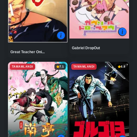
Gabriel DropOut
Great Teacher Oni...
TAMAMLANDI
TAMAMLANDI
7.1
6.8