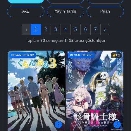
A-Z
Yayın Tarihi
Puan
‹
1
2
3
4
5
6
7
›
Toplam
73
sonuçtan
1
–
12
arası gösteriliyor
DEVAM EDIYOR
DEVAM EDIYOR
7.2