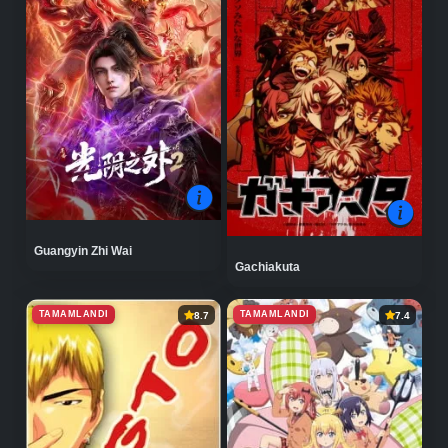
Guangyin Zhi Wai
Gachiakuta
TAMAMLANDI
TAMAMLANDI
8.7
7.4