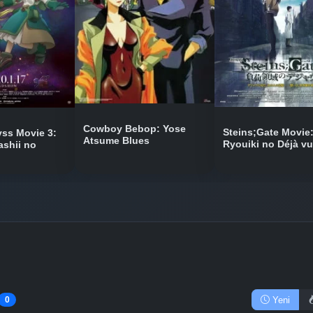
Bölüm No: 9
Bölüm No: 10
Bölüm No: 11 - 20
Cowboy Bebop: Yose
Steins;Gate Movie
ss Movie 3:
Atsume Blues
Ryouiki no Déjà vu
ashii no
Bölüm No: 21
Bölüm No: 22
Bölüm No: 23
Yeni
0