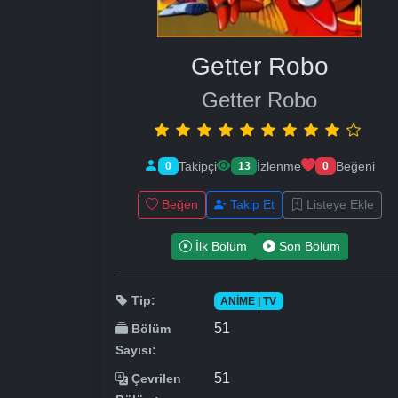
Getter Robo
Getter Robo
Takipçi
İzlenme
Beğeni
0
13
0
Beğen
Takip Et
Listeye Ekle
İlk Bölüm
Son Bölüm
Tip:
ANIME | TV
51
Bölüm
Sayısı:
51
Çevrilen