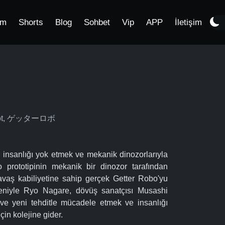
im
Shorts
Blog
Sohbet
Vip
APP
İletişim
Robot, ゲッターロボ
, insanlığı yok etmek ve mekanik dinozorlarıyla
 prototipinin mekanik bir dinozor tarafından
avaş kabiliyetine sahip gerçek Getter Robo'yu
nedeniyle Ryo Nagare, dövüş sanatçısı Musashi
ve yeni tehditle mücadele etmek ve insanlığı
in kolejine gider.