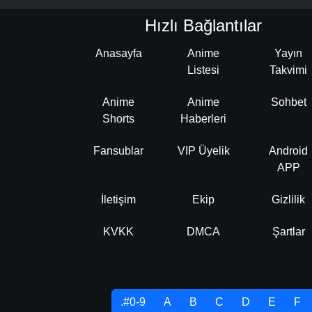
Hızlı Bağlantılar
Anasayfa
Anime
Yayın
Listesi
Takvimi
Anime
Anime
Sohbet
Shorts
Haberleri
Fansublar
VIP Üyelik
Android
APP
İletişim
Ekip
Gizlilik
KVKK
DMCA
Şartlar
.#0-9
A
B
C
D
E
F