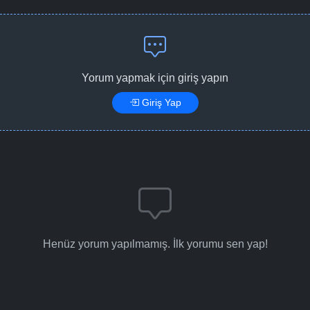
Bölüm No: 24
Bölüm No: 25
Yorum yapmak için giriş yapın
Giriş Yap
Bölüm No: 26
Bölüm No: 27
Bölüm No: 28
Henüz yorum yapılmamış. İlk yorumu sen yap!
Bölüm No: 29
Bölüm No: 30