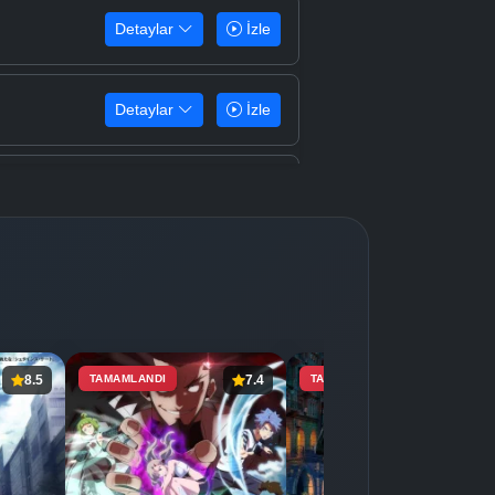
Detaylar
İzle
Detaylar
İzle
Detaylar
İzle
Detaylar
İzle
Detaylar
İzle
8.5
TAMAMLANDI
7.4
TAMAMLANDI
7.1
Detaylar
İzle