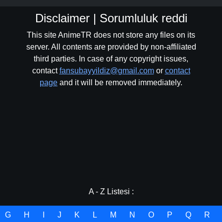
Disclaimer | Sorumluluk reddi
This site AnimeTR does not store any files on its
Bölüm No: 31
server. All contents are provided by non-affiliated
third parties. In case of any copyright issues,
contact
fansubayyildiz@gmail.com
or
contact
Bölüm No: 32
page
and it will be removed immediately.
Bölüm No: 33
Bölüm No: 34
Bölüm No: 35
A - Z Listesi :
G
H
I
J
K
L
M
N
O
P
Q
R
Bölüm No: 36