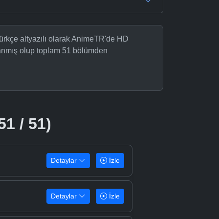
Türkçe altyazılı olarak AnimeTR'de HD
nlanmış olup toplam 51 bölümden
51 / 51)
Detaylar
İzle
Detaylar
İzle