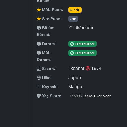
Bölüm:
MAL Puan:
6.7
Site Puan:
-
25 dk/bölüm
Bölüm
Süresi:
Durum:
Tamamlandı
MAL
Tamamlandı
Durum:
İlkbahar
1974
Sezon:
Japon
Ülke:
Manga
Kaynak:
Yaş Sınırı:
PG-13 - Teens 13 or older