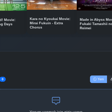
Kara no Kyoukai Movie:
Made in Abyss Mov
! Movie:
Mirai Fukuin - Extra
Fukaki Tamashii n
ing Days
Chorus
Reimei
Yeni
0