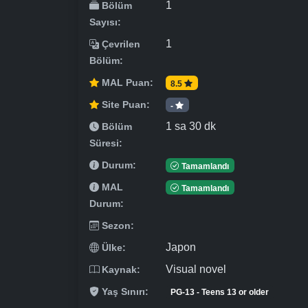
1
Bölüm
Sayısı:
1
Çevrilen
Bölüm:
MAL Puan:
8.5
Site Puan:
-
1 sa 30 dk
Bölüm
Süresi:
Durum:
Tamamlandı
MAL
Tamamlandı
Durum:
Sezon:
Japon
Ülke:
Visual novel
Kaynak:
Yaş Sınırı:
PG-13 - Teens 13 or older