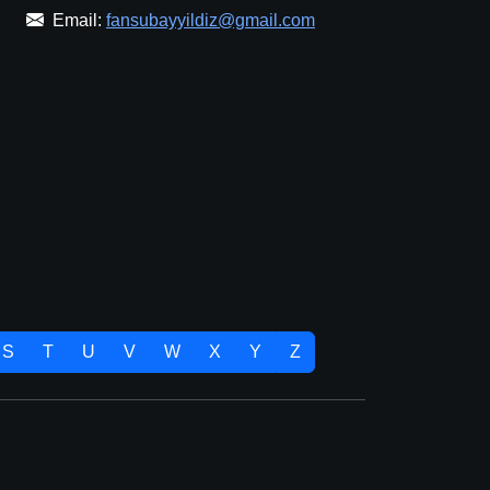
Email:
fansubayyildiz@gmail.com
S
T
U
V
W
X
Y
Z