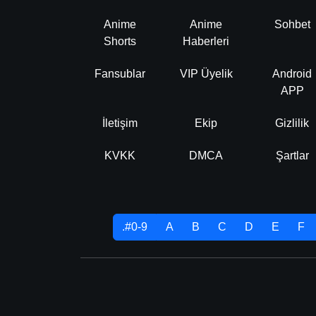
Anime
Anime
Sohbet
Shorts
Haberleri
Fansublar
VIP Üyelik
Android
APP
İletişim
Ekip
Gizlilik
KVKK
DMCA
Şartlar
.#0-9
A
B
C
D
E
F