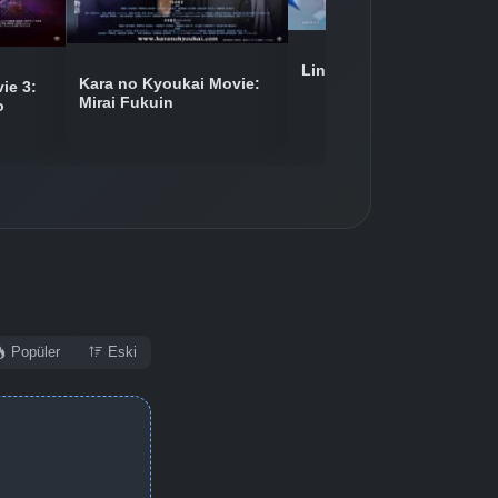
Ling Feng Zhe
Kara no Kyoukai Movie:
ie 3:
Mirai Fukuin
o
Popüler
Eski