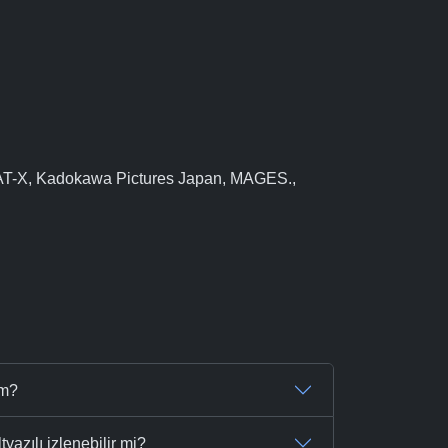
, AT-X, Kadokawa Pictures Japan, MAGES.,
üm?
azılı izlenebilir mi?