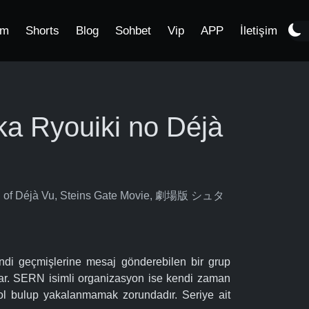
im
Shorts
Blog
Sohbet
Vip
APP
İletişim
ka Ryouiki no Déjà
on of Déjà Vu, Steins Gate Movie, 劇場版 シュタ
kendi geçmişlerine mesaj gönderebilen bir grup
lar. SERN isimli organizasyon ise kendi zaman
 yol bulup yakalanmamak zorundadır. Seriye ait