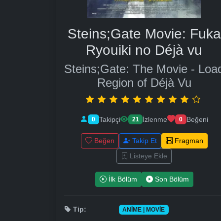
Steins;Gate Movie: Fuka
Ryouiki no Déjà vu
Steins;Gate: The Movie - Loa
Region of Déjà Vu
Takipçi
İzlenme
Beğeni
0
21
0
Beğen
Takip Et
Fragman
Listeye Ekle
İlk Bölüm
Son Bölüm
Tip:
ANIME | MOVIE