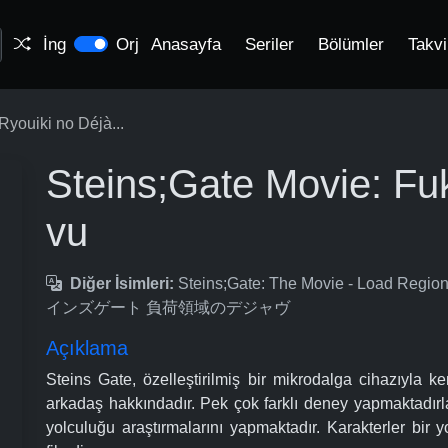
İng
Orj
Anasayfa
Seriler
Bölümler
Takv
Ryouiki no Déjà...
Steins;Gate Movie: Fu
vu
Diğer İsimleri:
Steins;Gate: The Movie - Load Regi
インズゲート 負荷領域のデジャヴ
Açıklama
Steins Gate, özelleştirilmiş bir mikrodalga cihazıyla 
arkadaş hakkındadır. Pek çok farklı deney yapmaktadır
yolculuğu araştırmalarını yapmaktadır. Karakterler bir