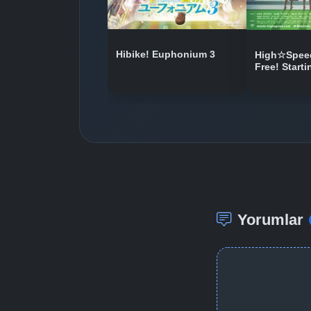
Hibike! Euphonium 3
High☆Speed
Free! Start
Yorumlar