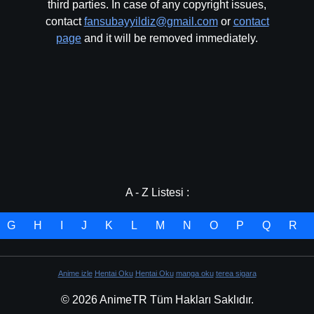
third parties. In case of any copyright issues,
contact
fansubayyildiz@gmail.com
or
contact
page
and it will be removed immediately.
A - Z Listesi :
G
H
I
J
K
L
M
N
O
P
Q
R
Anime izle
Hentai Oku
Hentai Oku
manga oku
terea sigara
© 2026 AnimeTR Tüm Hakları Saklıdır.