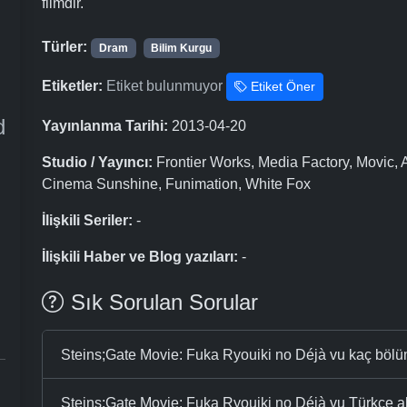
filmdir.
Türler:
Dram
Bilim Kurgu
Etiketler:
Etiket bulunmuyor
Etiket Öner
d
Yayınlanma Tarihi:
2013-04-20
Studio / Yayıncı:
Frontier Works, Media Factory, Movic
Cinema Sunshine, Funimation, White Fox
İlişkili Seriler:
-
İlişkili Haber ve Blog yazıları:
-
Sık Sorulan Sorular
Steins;Gate Movie: Fuka Ryouiki no Déjà vu kaç böl
Steins;Gate Movie: Fuka Ryouiki no Déjà vu Türkçe alty