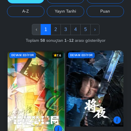
A-Z
Yayın Tarihi
Puan
‹
1
2
3
4
5
›
Toplam
58
sonuçtan
1
–
12
arası gösteriliyor
DEVAM EDIYOR
DEVAM EDIYOR
7.6