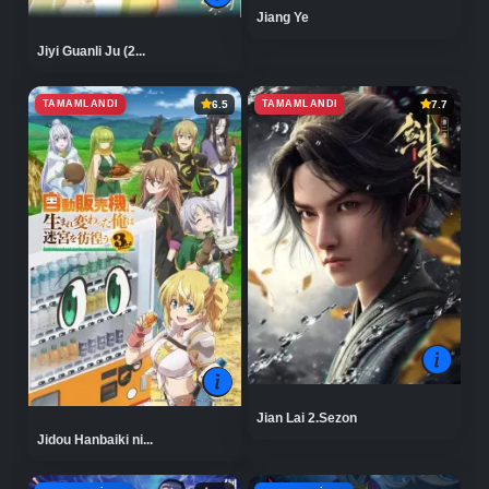
Jiang Ye
Jiyi Guanli Ju (2...
TAMAMLANDI
TAMAMLANDI
6.5
7.7
Jian Lai 2.Sezon
Jidou Hanbaiki ni...