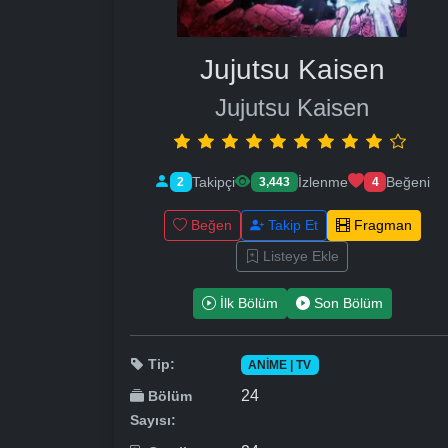
Jujutsu Kaisen
Jujutsu Kaisen
Takipçi
İzlenme
Beğeni
2
3,443
4
Beğen
Takip Et
Fragman
Listeye Ekle
İlk Bölüm
Son Bölüm
Tip:
ANIME | TV
24
Bölüm
Sayısı: