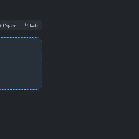
Detaylar
İzle
Popüler
Eski
Detaylar
İzle
Detaylar
İzle
Detaylar
İzle
Detaylar
İzle
Detaylar
İzle