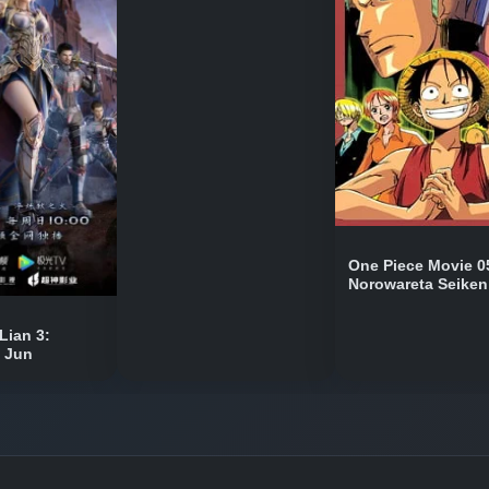
Bölüm No: 9
Bölüm No: 10
Bölüm No: 11
One Piece Movie 0
Norowareta Seiken
Bölüm No: 12
Lian 3:
n Jun
Bölüm No: 13
Bölüm No: 14