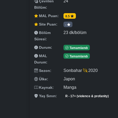
24
Çevrilen
Bölüm:
MAL Puan:
8.5
Site Puan:
-
23 dk/bölüm
Bölüm
Süresi:
Durum:
Tamamlandı
MAL
Tamamlandı
Durum:
Sonbahar
2020
Sezon:
Japon
Ülke:
Manga
Kaynak:
Yaş Sınırı:
R - 17+ (violence & profanity)