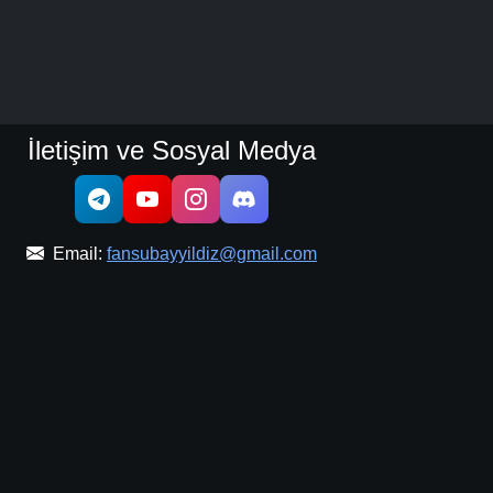
Detaylar
İzle
Detaylar
İzle
İletişim ve Sosyal Medya
Detaylar
İzle
Email:
fansubayyildiz@gmail.com
Detaylar
İzle