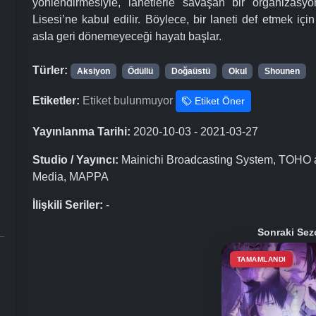
yönlendirmesiyle, lanetlerle savaşan bir organizas
Lisesi’ne kabul edilir. Böylece, bir laneti def etmek i
asla geri dönemeyeceği hayatı başlar.
Türler:
Aksiyon
Ödüllü
Doğaüstü
Okul
Shounen
Etiketler:
Etiket bulunmuyor
Etiket Öner
Yayınlanma Tarihi:
2020-10-03 - 2021-03-27
Studio / Yayıncı:
Mainichi Broadcasting System, TOHO a
Media, MAPPA
İlişkili Seriler:
-
Sonraki Sez
TAMAMLANDI