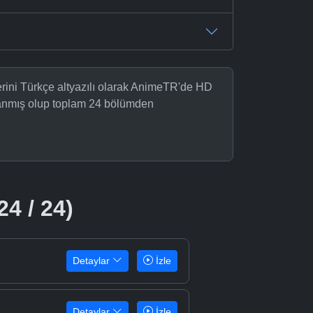
erini Türkçe altyazılı olarak AnimeTR'de HD
nlanmış olup toplam 24 bölümden
24 / 24)
Detaylar
İzle
Detaylar
İzle