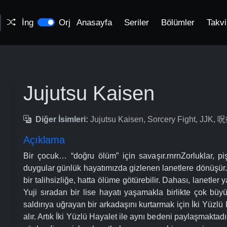
İng
Orj
Anasayfa
Seriler
Bölümler
Takv
Jujutsu Kaisen
Diğer İsimleri:
Jujutsu Kaisen, Sorcery Fight, JJK
Açıklama
Bir çocuk… “doğru ölüm” için savaşır.rnrnZorluklar, pi
duygular günlük hayatımızda gizlenen lanetlere dönüşür. 
bir talihsizliğe, hatta ölüme götürebilir. Dahası, lanetler y
Yuji sıradan bir lise hayatı yaşamakla birlikte çok büyük
saldırıya uğrayan bir arkadaşını kurtarmak için İki Yüzlü
alır. Artık İki Yüzlü Hayalet ile aynı bedeni paylaşmakta