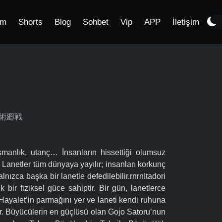
im
Shorts
Blog
Sohbet
Vip
APP
İletişim
, 呪術廻戦
şmanlık, utanç… İnsanların hissettiği olumsuz
Lanetler tüm dünyaya yayılır; insanları korkunç
alnızca başka bir lanetle defedilebilir.rnrnItadori
 bir fiziksel güce sahiptir. Bir gün, lanetlerce
 Hayalet’in parmağını yer ve laneti kendi ruhuna
dır. Büyücülerin en güçlüsü olan Gojo Satoru’nun