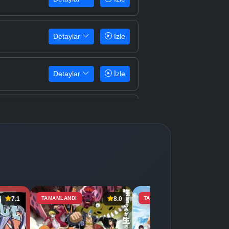
Detaylar
İzle
Detaylar
İzle
Detaylar
İzle
Detaylar
İzle
Detaylar
İzle
7.1
TAMAMLANDI
8.0
TAMAMLANDI
7.4
Detaylar
İzle