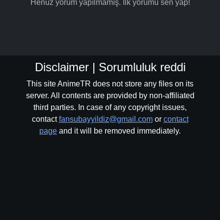
Henüz yorum yapılmamış. İlk yorumu sen yap!
Bölüm No: 21
Bölüm No: 22
Disclaimer | Sorumluluk reddi
This site AnimeTR does not store any files on its
Bölüm No: 23
server. All contents are provided by non-affiliated
third parties. In case of any copyright issues,
contact
fansubayyildiz@gmail.com
or
contact
Bölüm No: 24
page
and it will be removed immediately.