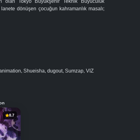
yon olan Tokyo Büyükşehir Teknik Büyücülük
çin lanete dönüşen çocuğun kahramanlık masalı;
nimation, Shueisha, dugout, Sumzap, VIZ
on
8.7