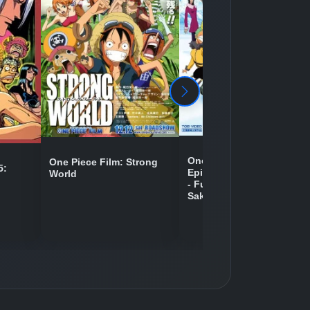
Detaylar
İzle
Detaylar
İzle
Detaylar
İzle
One Piece Movie 09:
One Piece Film: Strong
5:
Episode of Chopper Plus
World
- Fuyu ni Saku, Kiseki no
Detaylar
İzle
Sakura
Detaylar
İzle
Detaylar
İzle