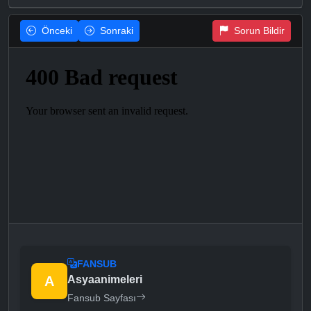
Önceki
Sonraki
Sorun Bildir
FANSUB
A
Asyaanimeleri
Fansub Sayfası