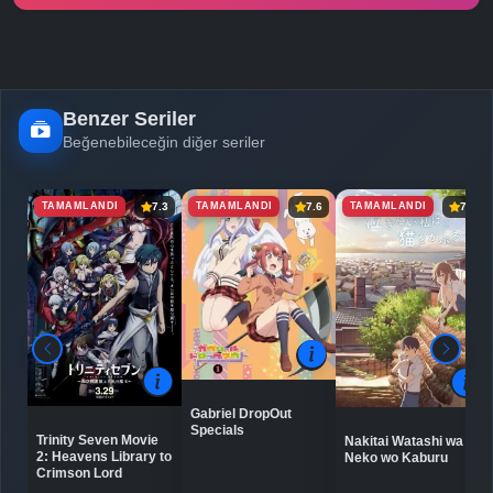
Benzer Seriler
Beğenebileceğin diğer seriler
TAMAMLANDI
TAMAMLANDI
TAMAMLANDI
7.3
7.6
7.4
Gabriel DropOut
Specials
Trinity Seven Movie
Nakitai Watashi wa
2: Heavens Library to
Neko wo Kaburu
Crimson Lord