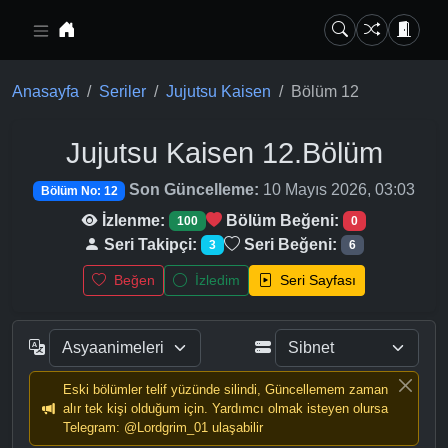
Ana içeriğe geç
Anasayfa
Seriler
Jujutsu Kaisen
Bölüm 12
Jujutsu Kaisen
12.Bölüm
Son Güncelleme:
10 Mayıs 2026, 03:03
Bölüm No: 12
İzlenme:
Bölüm Beğeni:
100
0
Seri Takipçi:
Seri Beğeni:
3
6
Beğen
İzledim
Seri Sayfası
Eski bölümler telif yüzünde silindi, Güncellemem zaman
alır tek kişi olduğum için. Yardımcı olmak isteyen olursa
Telegram: @Lordgrim_01 ulaşabilir