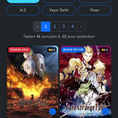
A-Z
Yayın Tarihi
Puan
‹
1
2
3
4
›
Toplam
41
sonuçtan
1
–
12
arası gösteriliyor
TAMAMLANDI
DEVAM EDIYOR
8.2
8.5