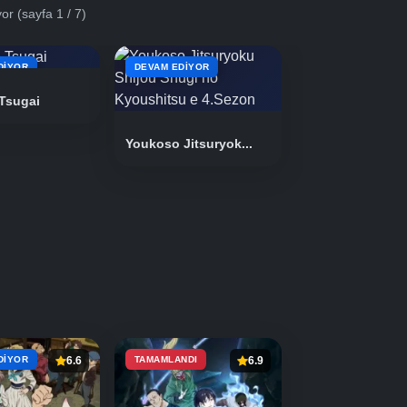
iyor
(sayfa 1 / 7)
DIYOR
DEVAM EDIYOR
Tsugai
Youkoso Jitsuryok...
DIYOR
6.6
TAMAMLANDI
6.9