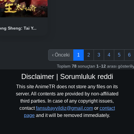
ong Sheng: Tai Y...
‹
Önceki
1
2
3
4
5
6
Toplam
78
sonuçtan
1
–
12
arası gösteril
Disclaimer | Sorumluluk reddi
This site AnimeTR does not store any files on its
server. All contents are provided by non-affiliated
third parties. In case of any copyright issues,
contact
fansubayyildiz@gmail.com
or
contact
page
and it will be removed immediately.