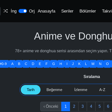
İng
Orj
Anasayfa
Seriler
Bölümler
Takv
Anime ve Donghua
78+ anime ve donghua serisi arasından seçim yapın. Türe
.#0-9
A
B
C
D
E
F
G
H
I
J
K
L
M
N
O
Sıralama
Tarih
Beğenme
İzlenme
A-Z
‹
Önceki
1
2
3
4
5
6