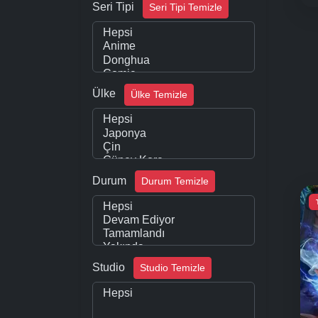
Seri Tipi
Seri Tipi Temizle
Ülke
Ülke Temizle
Durum
Durum Temizle
Studio
Studio Temizle