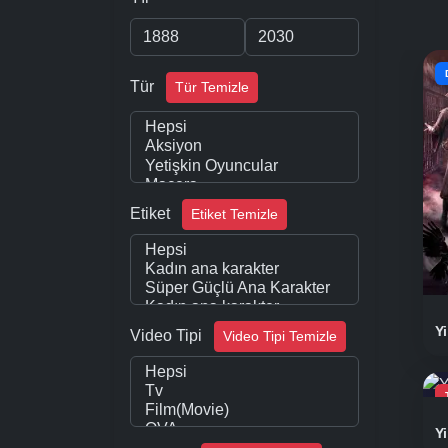
Tür
Tür Temizle
Etiket
Etiket Temizle
Y
Video Tipi
Video Tipi Temizle
Y