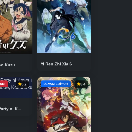
Yi Ren Zhi Xia 6
no Kuzu
NDI
6.2
DEVAM EDIYOR
8.4
rty ni K...