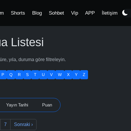
im
Shorts
Blog
Sohbet
Vip
APP
İletişim
 Listesi
, yıla, duruma göre filtreleyin.
P
Q
R
S
T
U
V
W
X
Y
Z
Yayın Tarihi
Puan
7
Sonraki
›