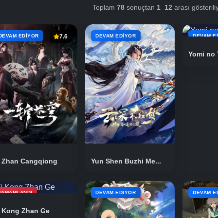
Toplam
78
sonuçtan
1
–
12
arası gösteril
DEVAM EDIYOR
7.6
DEVAM EDIYOR
DEVAM E
Yomi no 
i Zhan Cangqiong
Yun Shen Buzhi Me...
TAMAMLANDI
DEVAM EDIYOR
DEVAM E
i Kong Zhan Ge