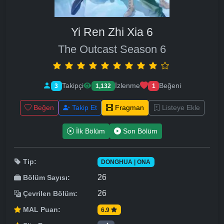
Yi Ren Zhi Xia 6
The Outcast Season 6
Takipçi
İzlenme
Beğeni
3
1,132
1
Beğen
Takip Et
Fragman
Listeye Ekle
İlk Bölüm
Son Bölüm
Tip:
DONGHUA | ONA
26
Bölüm Sayısı:
26
Çevrilen Bölüm:
MAL Puan:
6.9