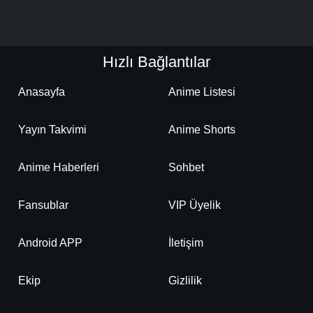
Detaylar
İzle
Bölüm No: 20
Hızlı Bağlantılar
Detaylar
İzle
Bölüm No: 21
Anasayfa
Anime Listesi
Yayın Takvimi
Anime Shorts
Detaylar
İzle
Bölüm No: 22
Anime Haberleri
Sohbet
Detaylar
İzle
Bölüm No: 23
Fansublar
VIP Üyelik
Detaylar
İzle
Android APP
İletişim
Bölüm No: 24
Ekip
Gizlilik
Detaylar
İzle
Bölüm No: 25