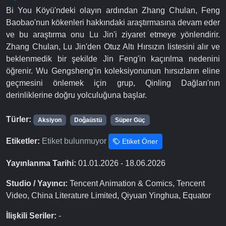
Bi You Köyü'ndeki olayın ardından Zhang Chulan, Feng
Baobao'nun kökenleri hakkındaki araştırmasına devam eder
ve bu araştırma onu Lu Jin'i ziyaret etmeye yönlendirir.
Zhang Chulan, Lu Jin'den Otuz Altı Hırsızın listesini alır ve
beklenmedik bir şekilde Jin Feng'in kaçırılma nedenini
öğrenir. Wu Gengsheng'in koleksiyonunun hırsızların eline
geçmesini önlemek için grup, Qinling Dağları'nın
derinliklerine doğru yolculuğuna başlar.
Türler:
Aksiyon
Doğaüstü
Süper Güç
Etiketler:
Etiket bulunmuyor
Etiket Öner
Yayınlanma Tarihi:
01.01.2026 - 18.06.2026
Studio / Yayıncı:
Tencent Animation & Comics, Tencent
Video, China Literature Limited, Qiyuan Yinghua, Equator
İlişkili Seriler:
-