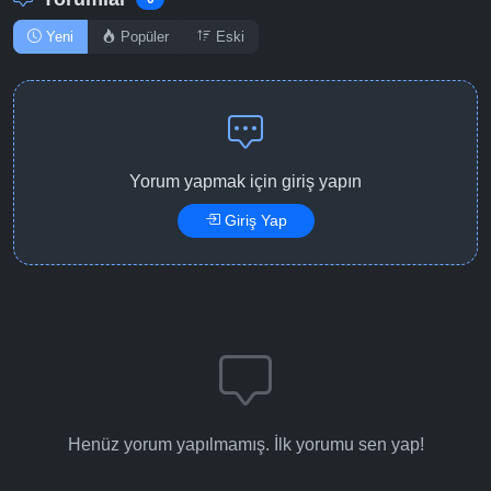
Yeni
Popüler
Eski
Detaylar
İzle
Bölüm No: 14
Detaylar
İzle
Bölüm No: 15
Yorum yapmak için giriş yapın
Giriş Yap
Detaylar
İzle
Bölüm No: 16
Detaylar
İzle
Bölüm No: 17
Detaylar
İzle
Bölüm No: 18
Henüz yorum yapılmamış. İlk yorumu sen yap!
Detaylar
İzle
Bölüm No: 19