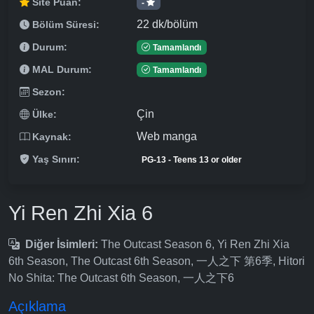
Site Puan:
-
22 dk/bölüm
Bölüm Süresi:
Durum:
Tamamlandı
MAL Durum:
Tamamlandı
Sezon:
Çin
Ülke:
Web manga
Kaynak:
Yaş Sınırı:
PG-13 - Teens 13 or older
Yi Ren Zhi Xia 6
Diğer İsimleri:
The Outcast Season 6, Yi Ren Zhi Xia
6th Season, The Outcast 6th Season, 一人之下 第6季, Hitori
No Shita: The Outcast 6th Season, 一人之下6
Açıklama