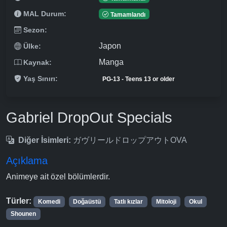
MAL Durum:
Tamamlandı
Sezon:
Japon
Ülke:
Manga
Kaynak:
Yaş Sınırı:
PG-13 - Teens 13 or older
Gabriel DropOut Specials
Diğer İsimleri:
ガヴリールドロップアウトOVA
Açıklama
Animeye ait özel bölümlerdir.
Türler:
Komedi
Doğaüstü
Tatlı kızlar
Mitoloji
Okul
Shounen