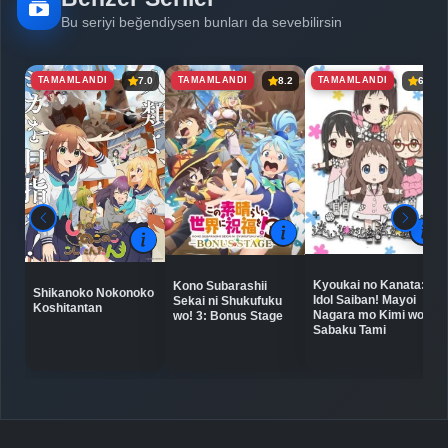
Bu seriyi beğendiysen bunları da sevebilirsin
TAMAMLANDI
TAMAMLANDI
TAMAMLANDI
7.0
8.2
6.5
Kyoukai no Kanata:
Kono Subarashii
Shikanoko Nokonoko
Idol Saiban! Mayoi
Sekai ni Shukufuku
Koshitantan
Nagara mo Kimi wo
wo! 3: Bonus Stage
Sabaku Tami