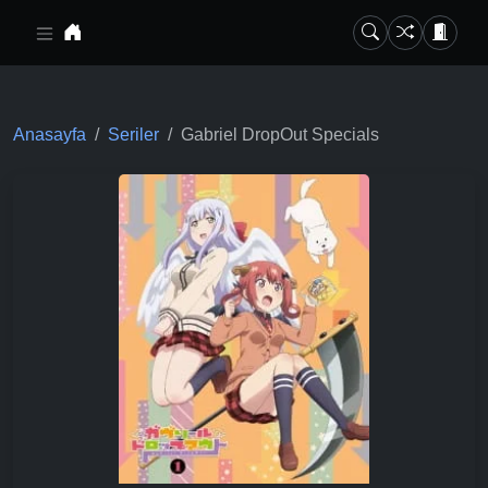
Ana içeriğe geç
Anasayfa
Seriler
Gabriel DropOut Specials