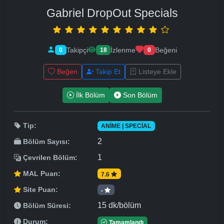
Gabriel DropOut Specials
Takipçi
İzlenme
Beğeni
0
18
0
Beğen
Takip Et
Listeye Ekle
İlk Bölüm
Son Bölüm
Tip:
ANIME | SPECIAL
2
Bölüm Sayısı:
1
Çevrilen Bölüm:
MAL Puan:
7.6
Site Puan:
-
15 dk/bölüm
Bölüm Süresi:
Durum:
Tamamlandı