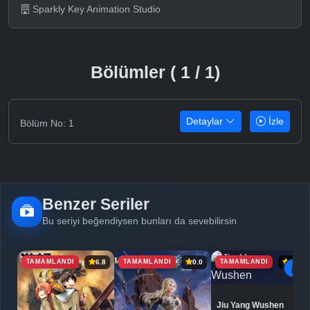
Sparkly Key Animation Studio
Bölümler ( 1 / 1)
Detaylar
İzle
Bölüm No: 1
Benzer Seriler
Bu seriyi beğendiysen bunları da sevebilirsin
TAMAMLANDI
TAMAMLANDI
TAMAMLANDI
6.8
0.0
6.9
Jiu Yang Wushen