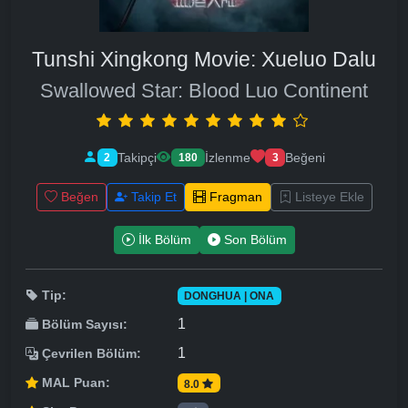
Tunshi Xingkong Movie: Xueluo Dalu
Swallowed Star: Blood Luo Continent
Takipçi
İzlenme
Beğeni
2
180
3
Beğen
Takip Et
Fragman
Listeye Ekle
İlk Bölüm
Son Bölüm
Tip:
DONGHUA | ONA
1
Bölüm Sayısı:
1
Çevrilen Bölüm:
MAL Puan:
8.0