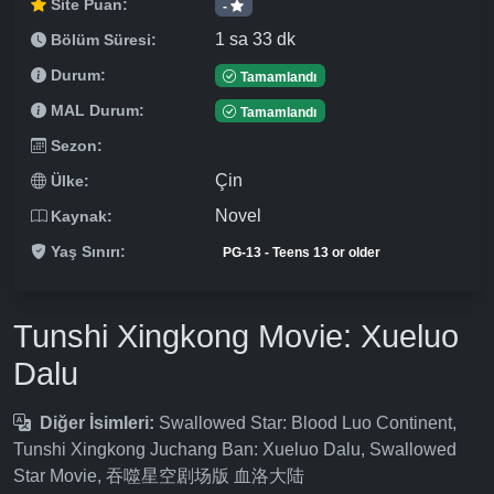
Site Puan:
-
1 sa 33 dk
Bölüm Süresi:
Durum:
Tamamlandı
MAL Durum:
Tamamlandı
Sezon:
Çin
Ülke:
Novel
Kaynak:
Yaş Sınırı:
PG-13 - Teens 13 or older
Tunshi Xingkong Movie: Xueluo
Dalu
Diğer İsimleri:
Swallowed Star: Blood Luo Continent,
Tunshi Xingkong Juchang Ban: Xueluo Dalu, Swallowed
Star Movie, 吞噬星空剧场版 血洛大陆