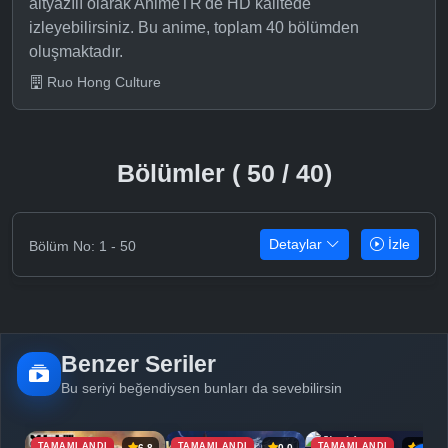
altyazılı olarak AnimeTR'de HD kalitede
izleyebilirsiniz. Bu anime, toplam 40 bölümden
oluşmaktadır.
Ruo Hong Culture
Bölümler ( 50 / 40)
Detaylar
İzle
Bölüm No: 1 - 50
Benzer Seriler
Bu seriyi beğendiysen bunları da sevebilirsin
TAMAMLANDI
TAMAMLANDI
TAMAMLANDI
6.8
0.0
6.9