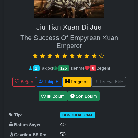
Jiu Tian Xuan Di Jue
The Success Of Empyrean Xuan
Emperor
Takipçi
İzlenme
Beğeni
1
125
0
Beğen
Takip Et
Fragman
Listeye Ekle
İlk Bölüm
Son Bölüm
Tip:
DONGHUA | ONA
40
Bölüm Sayısı:
50
Çevrilen Bölüm: