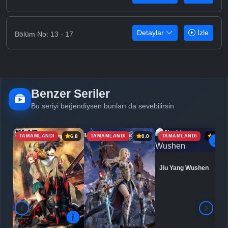
Detaylar
İzle
Bölüm No: 13 - 17
Benzer Seriler
Bu seriyi beğendiysen bunları da sevebilirsin
TAMAMLANDI
TAMAMLANDI
TAMAMLANDI
6.8
0.0
6.9
Jiu Yang Wushen