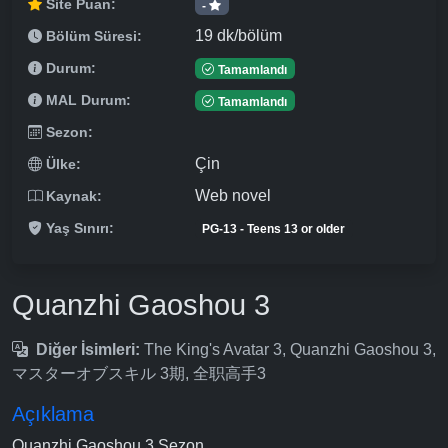
Site Puan:
-
19 dk/bölüm
Bölüm Süresi:
Durum:
Tamamlandı
MAL Durum:
Tamamlandı
Sezon:
Çin
Ülke:
Web novel
Kaynak:
Yaş Sınırı:
PG-13 - Teens 13 or older
Quanzhi Gaoshou 3
Diğer İsimleri:
The King's Avatar 3, Quanzhi Gaoshou 3,
マスターオブスキル 3期, 全职高手3
Açıklama
Quanzhi Gaoshou 3.Sezon