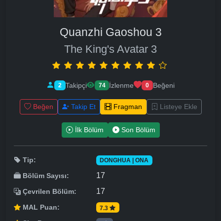
Quanzhi Gaoshou 3
The King's Avatar 3
Takipçi
İzlenme
Beğeni
2
74
0
Beğen
Takip Et
Fragman
Listeye Ekle
İlk Bölüm
Son Bölüm
Tip:
DONGHUA | ONA
17
Bölüm Sayısı:
17
Çevrilen Bölüm:
MAL Puan:
7.3