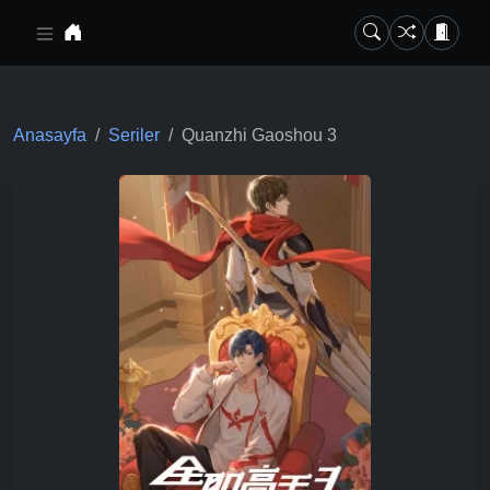
Ana içeriğe geç
Anasayfa
Seriler
Quanzhi Gaoshou 3