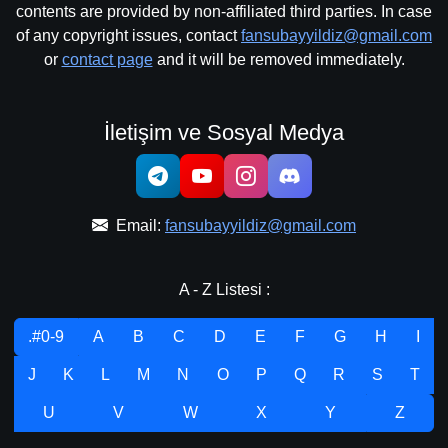
contents are provided by non-affiliated third parties. In case
of any copyright issues, contact
fansubayyildiz@gmail.com
or
contact page
and it will be removed immediately.
İletişim ve Sosyal Medya
Email:
fansubayyildiz@gmail.com
A - Z Listesi :
.#0-9
A
B
C
D
E
F
G
H
I
J
K
L
M
N
O
P
Q
R
S
T
U
V
W
X
Y
Z