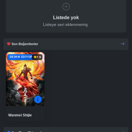
Listede yok
Listeye seri eklenmemiş.
Son Beğenilenler
DEVAM EDIYOR
7.9
Wanmei Shijie