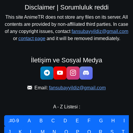
Disclaimer | Sorumluluk reddi
This site AnimeTR does not store any files on its server. All
contents are provided by non-affiliated third parties. In case
of any copyright issues, contact
fansubayyildiz@gmail.com
or
contact page
and it will be removed immediately.
İletişim ve Sosyal Medya
Email:
fansubayyildiz@gmail.com
A - Z Listesi :
.#0-9
A
B
C
D
E
F
G
H
I
J
K
L
M
N
O
P
Q
R
S
T