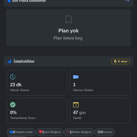
Son Plana Eklenenler
Plan yok
Plan listesi boş.
İstatistikler
0 skor
23 dk
1
İzleme Süresi
İzlenen Bölüm
0%
47
gün
Tamamlama Oranı
Üyelik
0
Toplam Liste
1
Seri Beğeni
1
Bölüm Beğeni
0
Yorum