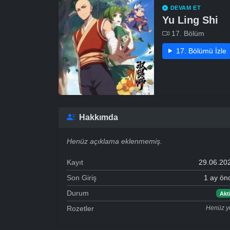
DEVAM ET
Yu Ling Shi
17. Bölüm
17. Bölümü İzle
Hakkımda
Henüz açıklama eklenmemiş.
Kayıt
29.06.20
Son Giriş
1 ay ön
Durum
Akti
Rozetler
Henüz y