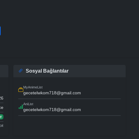
Sosyal Bağlantılar
MyAnimeList
gecetelwkom718@gmail.com
26
AniList
ce
gecetelwkom718@gmail.com
f
ok