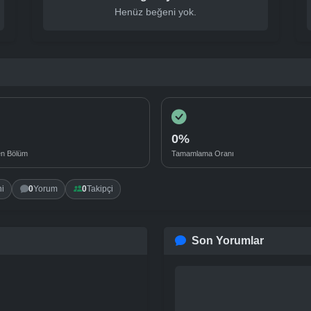
Henüz beğeni yok.
0%
en Bölüm
Tamamlama Oranı
0
0
i
Yorum
Takipçi
Son Yorumlar