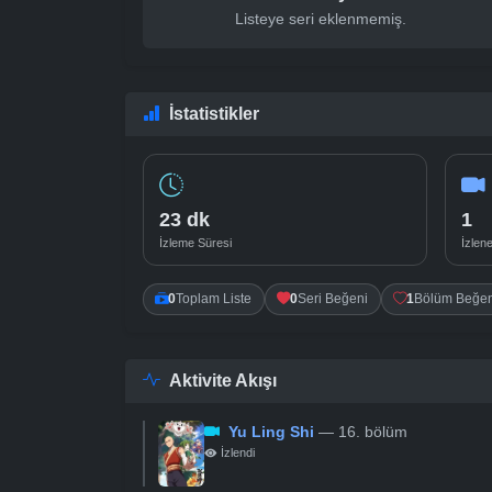
Listeye seri eklenmemiş.
İstatistikler
23 dk
1
İzleme Süresi
İzlen
0
0
1
Toplam Liste
Seri Beğeni
Bölüm Beğen
Aktivite Akışı
Yu Ling Shi
— 16. bölüm
İzlendi