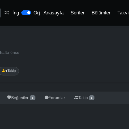
İng
Orj
Anasayfa
Seriler
Bölümler
Takv
 hafta önce
1
Takip
Beğeniler
Yorumlar
Takip
1
1