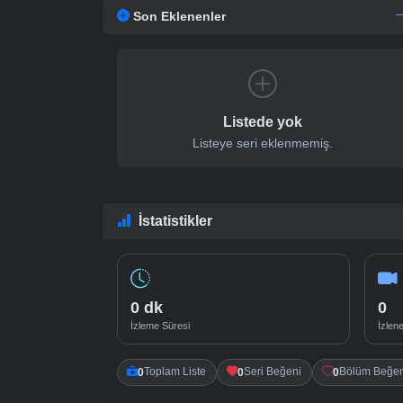
Son Eklenenler
Listede yok
Listeye seri eklenmemiş.
İstatistikler
0 dk
0
İzleme Süresi
İzlen
0
0
0
Toplam Liste
Seri Beğeni
Bölüm Beğen