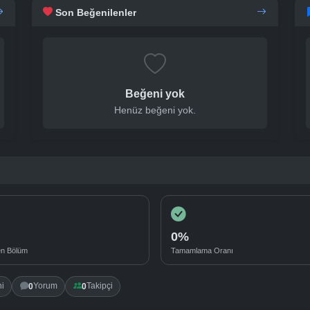
Son Beğenilenler
Beğeni yok
Henüz beğeni yok.
0%
en Bölüm
Tamamlama Oranı
0
0
i
Yorum
Takipçi