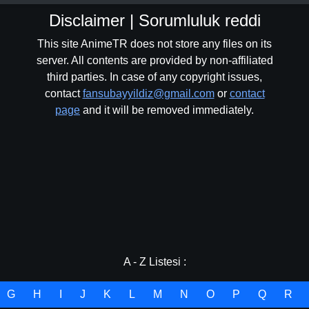
Disclaimer | Sorumluluk reddi
This site AnimeTR does not store any files on its
server. All contents are provided by non-affiliated
third parties. In case of any copyright issues,
contact
fansubayyildiz@gmail.com
or
contact
page
and it will be removed immediately.
A - Z Listesi :
G
H
I
J
K
L
M
N
O
P
Q
R