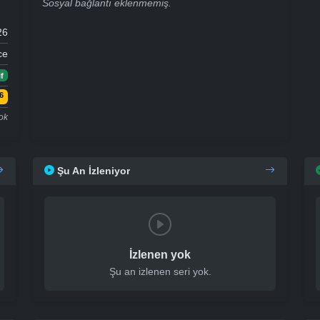
Sosyal bağlantı eklenmemiş.
26
ce
f
6
ok
Şu An İzleniyor
İzlenen yok
Şu an izlenen seri yok.