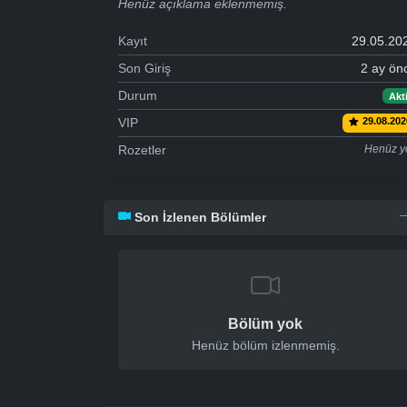
Henüz açıklama eklenmemiş.
Kayıt
29.05.20
Son Giriş
2 ay ön
Durum
Akti
VIP
29.08.202
Rozetler
Henüz y
Son İzlenen Bölümler
Bölüm yok
Henüz bölüm izlenmemiş.