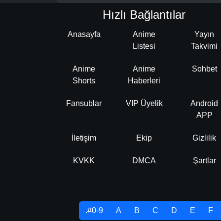
Hızlı Bağlantılar
Anasayfa
Anime
Yayın
Listesi
Takvimi
Anime
Anime
Sohbet
Shorts
Haberleri
Fansublar
VIP Üyelik
Android
APP
İletişim
Ekip
Gizlilik
KVKK
DMCA
Şartlar
.#0-9
A
B
C
D
E
F