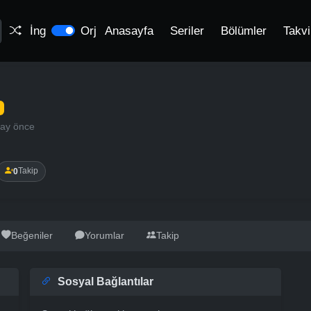
İng
Orj
Anasayfa
Seriler
Bölümler
Takv
 ay önce
0
Takip
Beğeniler
Yorumlar
Takip
Sosyal Bağlantılar