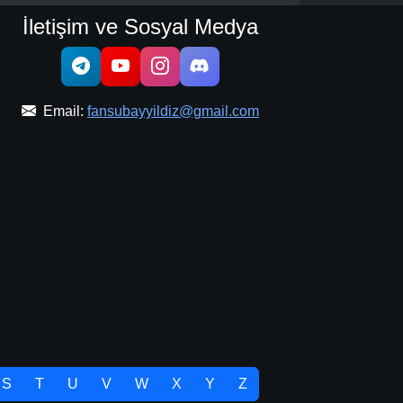
İletişim ve Sosyal Medya
Email:
fansubayyildiz@gmail.com
S
T
U
V
W
X
Y
Z