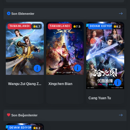
Son Eklenenler
TAMAMLANDI
TAMAMLANDI
DEVAM EDIYOR
6.7
7.5
8.2
Xingchen Bian
Wangu Zui Qiang Z...
Cang Yuan Tu
Son Beğenilenler
DEVAM EDIYOR
8.2