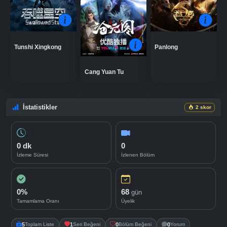
Tunshi Xingkong
Panlong
Cang Yuan Tu
İstatistikler
2 skor
0 dk
0
İzleme Süresi
İzlenen Bölüm
0%
68
gün
Tamamlama Oranı
Üyelik
5
Toplam Liste
1
Seri Beğeni
0
Bölüm Beğeni
0
Yorum