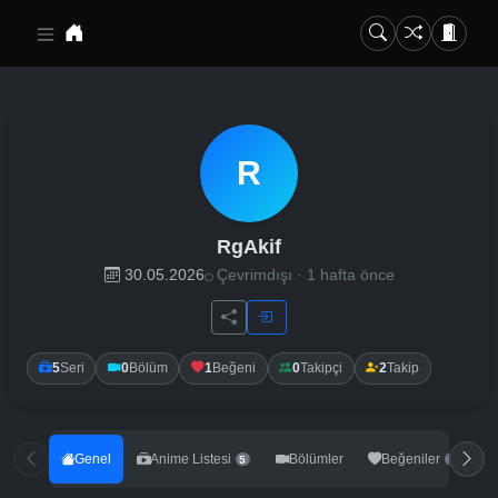
Ana içeriğe geç
R
RgAkif
30.05.2026
Çevrimdışı · 1 hafta önce
5
Seri
0
Bölüm
1
Beğeni
0
Takipçi
2
Takip
Genel
Anime Listesi
Bölümler
Beğeniler
5
1