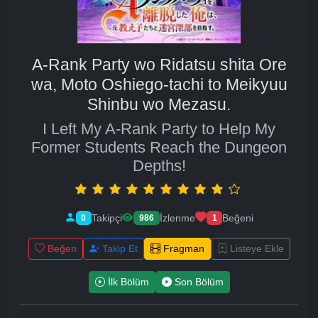
A-Rank Party wo Ridatsu shita Ore
wa, Moto Oshiego-tachi to Meikyuu
Shinbu wo Mezasu.
I Left My A-Rank Party to Help My
Former Students Reach the Dungeon
Depths!
Takipçi
İzlenme
Beğeni
0
986
1
Beğen
Takip Et
Fragman
Listeye Ekle
İlk Bölüm
Son Bölüm