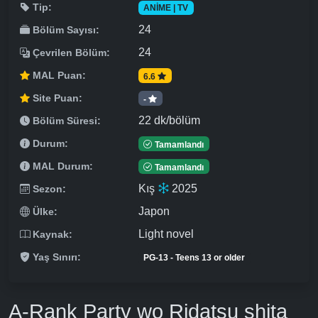
Tip:
ANIME | TV
24
Bölüm Sayısı:
24
Çevrilen Bölüm:
MAL Puan:
6.6
Site Puan:
-
22 dk/bölüm
Bölüm Süresi:
Durum:
Tamamlandı
MAL Durum:
Tamamlandı
Kış
2025
Sezon:
Japon
Ülke:
Light novel
Kaynak:
Yaş Sınırı:
PG-13 - Teens 13 or older
A-Rank Party wo Ridatsu shita