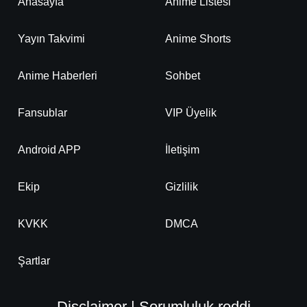
Anasayfa
Anime Listesi
Yayın Takvimi
Anime Shorts
Detaylar
İzle
Bölüm No: 21
Anime Haberleri
Sohbet
Detaylar
İzle
Bölüm No: 22
Fansublar
VIP Üyelik
Detaylar
İzle
Android APP
İletişim
Bölüm No: 23
Ekip
Gizlilik
Detaylar
İzle
Bölüm No: 24
KVKK
DMCA
Şartlar
Disclaimer | Sorumluluk reddi