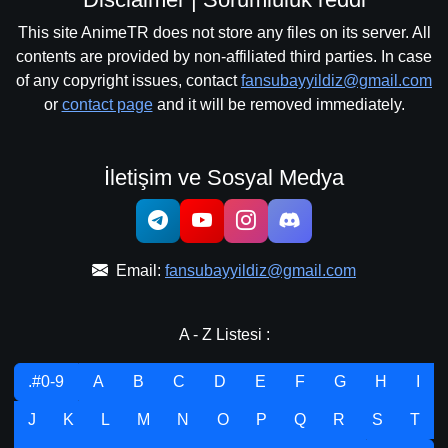
This site AnimeTR does not store any files on its server. All
contents are provided by non-affiliated third parties. In case
of any copyright issues, contact
fansubayyildiz@gmail.com
or
contact page
and it will be removed immediately.
İletişim ve Sosyal Medya
Email:
fansubayyildiz@gmail.com
A - Z Listesi :
.#0-9
A
B
C
D
E
F
G
H
I
J
K
L
M
N
O
P
Q
R
S
T