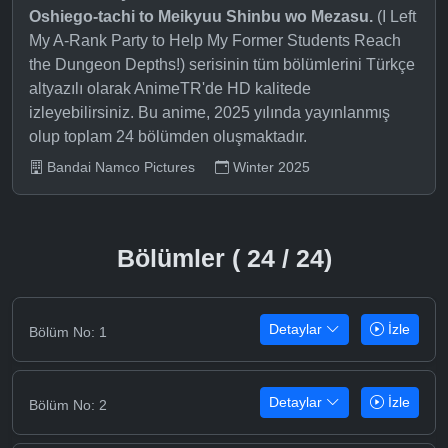
Oshiego-tachi to Meikyuu Shinbu wo Mezasu.
(I Left
My A-Rank Party to Help My Former Students Reach
the Dungeon Depths!) serisinin tüm bölümlerini Türkçe
altyazılı olarak AnimeTR'de HD kalitede
izleyebilirsiniz. Bu anime, 2025 yılında yayınlanmış
olup toplam 24 bölümden oluşmaktadır.
Bandai Namco Pictures
Winter 2025
Bölümler ( 24 / 24)
Detaylar
İzle
Bölüm No: 1
Detaylar
İzle
Bölüm No: 2