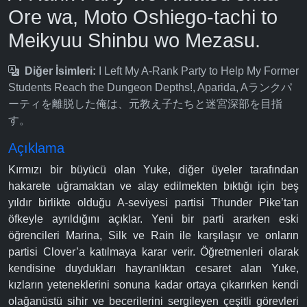
Ore wa, Moto Oshiego-tachi to
Meikyuu Shinbu wo Mezasu.
Diğer İsimleri:
I Left My A-Rank Party to Help My Former
Students Reach the Dungeon Depths!, Aparida, Aランクパ
ーティを離脱した俺は、元教え子たちと迷宮深部を目指
す。
Açıklama
Kırmızı bir büyücü olan Yuke, diğer üyeler tarafından
hakarete uğramaktan ve alay edilmekten bıktığı için beş
yıldır birlikte olduğu A-seviyesi partisi Thunder Pike’tan
öfkeyle ayrıldığını açıklar. Yeni bir parti ararken eski
öğrencileri Marina, Silk ve Rain ile karşılaşır ve onların
partisi Clover’a katılmaya karar verir. Öğretmenleri olarak
kendisine duydukları hayranlıktan cesaret alan Yuke,
kızların yeteneklerini sonuna kadar ortaya çıkarırken kendi
olağanüstü sihir ve becerilerini sergileyen çeşitli görevleri