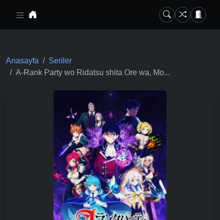
Ana içeriğe geç
Anasayfa
Seriler
A-Rank Party wo Ridatsu shita Ore wa, Mo...