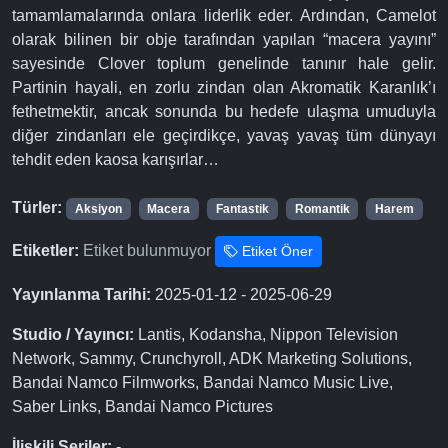
tamamlamalarında onlara liderlik eder. Ardından, Camelot
olarak bilinen bir obje tarafından yapılan “macera yayını”
sayesinde Clover toplum genelinde tanınır hale gelir.
Partinin hayali, en zorlu zindan olan Akromatik Karanlık’ı
fethetmektir, ancak sonunda bu hedefe ulaşma umuduyla
diğer zindanları ele geçirdikçe, yavaş yavaş tüm dünyayı
tehdit eden kaosa karışırlar…
Türler:
Aksiyon
Macera
Fantastik
Romantik
Harem
Etiketler:
Etiket bulunmuyor
Etiket Öner
Yayınlanma Tarihi:
2025-01-12 - 2025-06-29
Studio / Yayıncı:
Lantis, Kodansha, Nippon Television
Network, Sammy, Crunchyroll, ADK Marketing Solutions,
Bandai Namco Filmworks, Bandai Namco Music Live,
Saber Links, Bandai Namco Pictures
İlişkili Seriler:
-