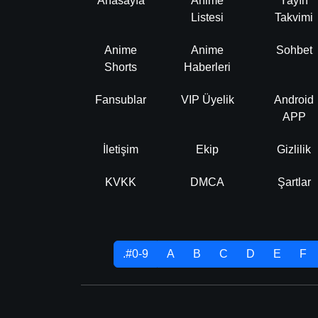
Anasayfa
Anime
Yayın
Listesi
Takvimi
Anime
Anime
Sohbet
Shorts
Haberleri
Fansublar
VIP Üyelik
Android
APP
İletişim
Ekip
Gizlilik
KVKK
DMCA
Şartlar
.#0-9
A
B
C
D
E
F