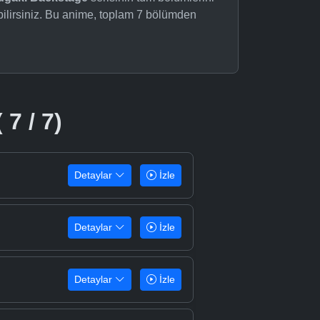
bilirsiniz. Bu anime, toplam 7 bölümden
 7 / 7)
Detaylar
İzle
Detaylar
İzle
Detaylar
İzle