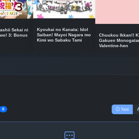
Kyoukai no Kanata: Idol
shii Sekai ni
Saiban! Mayoi Nagara mo
Chuukou Ikkan!! K
wo! 3: Bonus
Kimi wo Sabaku Tami
Gakuen Monogatar
Valentine-hen
Yeni
0