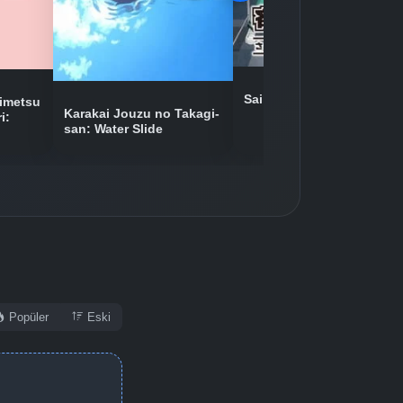
Saiki Kusuo no Ψ-nan 2
imetsu
Karakai Jouzu no Takagi-
i:
san: Water Slide
Popüler
Eski