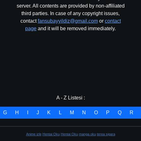
server. All contents are provided by non-affiliated
third parties. In case of any copyright issues,
contact
fansubayyildiz@gmail.com
or
contact
page
and it will be removed immediately.
A - Z Listesi :
G
H
I
J
K
L
M
N
O
P
Q
R
Anime izle
Hentai Oku
Hentai Oku
manga oku
terea sigara