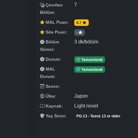
7
Çevrilen
Bölüm:
MAL Puan:
6.7
Site Puan:
-
3 dk/bölüm
Bölüm
Süresi:
Durum:
Tamamlandı
MAL
Tamamlandı
Durum:
Sezon:
Japon
Ülke:
Light novel
Kaynak:
Yaş Sınırı:
PG-13 - Teens 13 or older