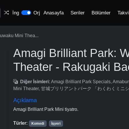
İng
Orj
Anasayfa
Seriler
Bölümler
Takv
kuwaku Mini Thea...
Amagi Brilliant Park:
Theater - Rakugaki Ba
Diğer İsimleri:
Amagi Brilliant Park Specials, Amabur
Mini Theater, 甘城ブリリアントパーク 「わくわく
Açıklama
Amagi Brilliant Park Mini tiyatro.
Türler:
Komedi
İşyeri