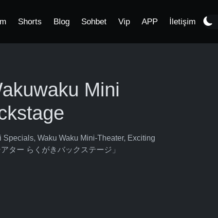
im
Shorts
Blog
Sohbet
Vip
APP
İletişim
 Wakuwaku Mini
ckstage
i Specials, Waku Waku Mini-Theater, Exciting
ミニシアター らくがきバックステージ」