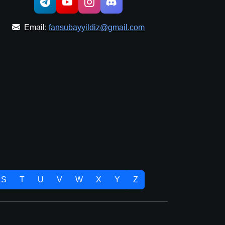
Email:
fansubayyildiz@gmail.com
S
T
U
V
W
X
Y
Z