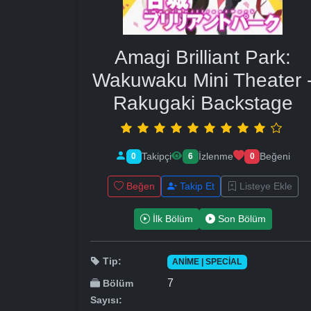
Amagi Brilliant Park:
Wakuwaku Mini Theater 
Rakugaki Backstage
Takipçi
İzlenme
Beğeni
0
6
0
Beğen
Takip Et
Listeye Ekle
İlk Bölüm
Son Bölüm
Tip:
ANIME | SPECIAL
7
Bölüm
Sayısı: