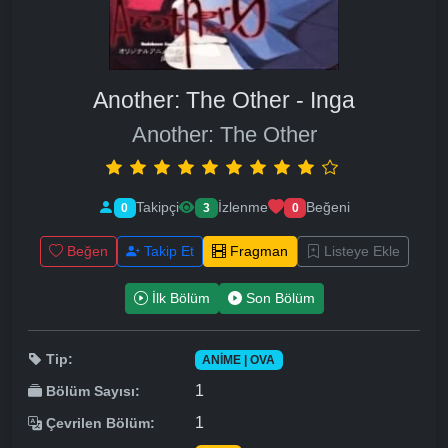
Another: The Other - Inga
Another: The Other
Takipçi
İzlenme
Beğeni
0
3
0
Beğen
Takip Et
Fragman
Listeye Ekle
İlk Bölüm
Son Bölüm
Tip:
ANIME | OVA
1
Bölüm Sayısı:
1
Çevrilen Bölüm: