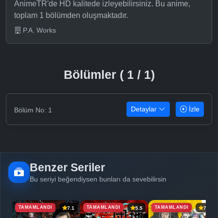
AnimeTR'de HD kalitede izleyebilirsiniz. Bu anime,
toplam 1 bölümden oluşmaktadır.
P.A. Works
Bölümler ( 1 / 1)
Detaylar
İzle
Bölüm No: 1
Benzer Seriler
Bu seriyi beğendiysen bunları da sevebilirsin
TAMAMLANDI
TAMAMLANDI
TAMAMLANDI
7.1
5.5
7.4