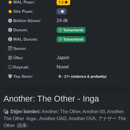
MAL Puan:
7.3
Site Puan:
-
24 dk
Bölüm Süresi:
Durum:
Tamamlandı
MAL Durum:
Tamamlandı
Sezon:
Japon
Ülke:
Novel
Kaynak:
Yaş Sınırı:
R - 17+ (violence & profanity)
Another: The Other - Inga
Diğer İsimleri:
Another: The Other, Another 00, Another:
The Other -Inga-, Another OAD, Another OVA, アナザー The
Other -因果-