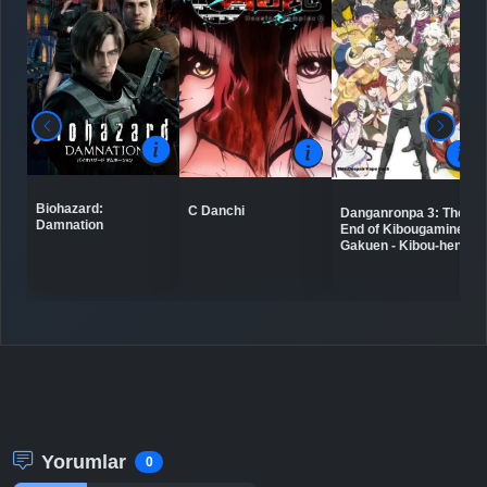
Biohazard:
C Danchi
Danganronpa 3: The
Damnation
End of Kibougamine
Gakuen - Kibou-hen
Yorumlar
0