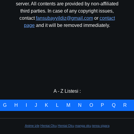
server. All contents are provided by non-affiliated
third parties. In case of any copyright issues,
contact
fansubayyildiz@gmail.com
or
contact
page
and it will be removed immediately.
A - Z Listesi :
G
H
I
J
K
L
M
N
O
P
Q
R
Anime izle
Hentai Oku
Hentai Oku
manga oku
terea sigara