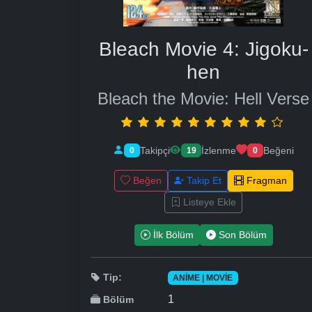
Bleach Movie 4: Jigoku-
hen
Bleach the Movie: Hell Verse
Takipçi
İzlenme
Beğeni
0
19
0
Beğen
Takip Et
Fragman
Listeye Ekle
İlk Bölüm
Son Bölüm
Tip:
ANIME | MOVIE
1
Bölüm