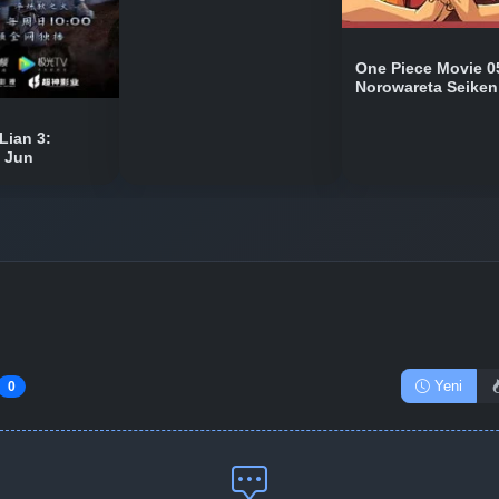
One Piece Movie 0
Norowareta Seiken
Lian 3:
n Jun
Yeni
0