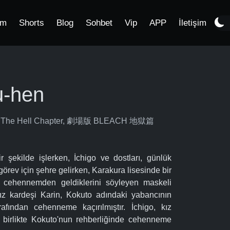
im
Shorts
Blog
Sohbet
Vip
APP
İletişim
u-hen
ach: The Hell Chapter, 劇場版 BLEACH 地獄篇
 şekilde işlerken, İchigo ve dostları, günlük
görev için şehre gelirken, Karakura lisesinde bir
n cehennemden geldiklerini söyleyen maskeli
 kız kardeşi Karin, Kokuto adındaki yabancının
rafından cehenneme kaçırılmıştır. İchigo, kız
e birlikte Kokuto'nun rehberliğinde cehenneme