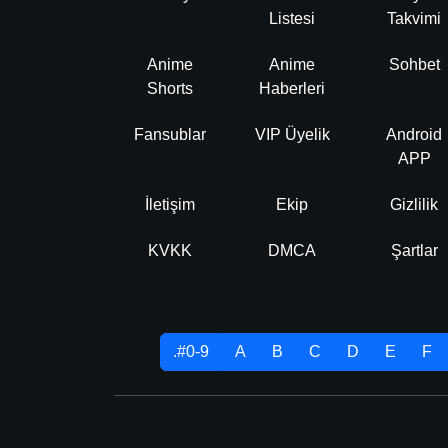
Listesi
Takvimi
Anime
Anime
Sohbet
Shorts
Haberleri
Fansublar
VIP Üyelik
Android
APP
İletişim
Ekip
Gizlilik
KVKK
DMCA
Şartlar
.#0-9
A
B
C
D
E
F