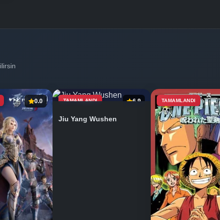
lirsin
0.0
TAMAMLANDI
6.9
TAMAMLANDI
Jiu Yang Wushen