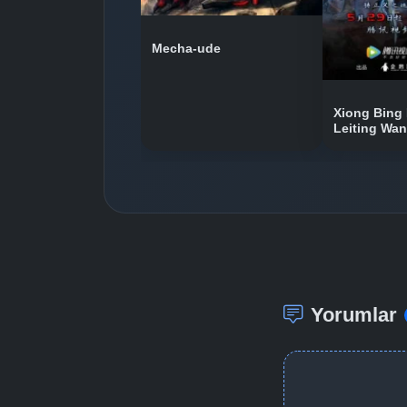
Mecha-ude
Xiong Bing 
Leiting Wa
Yorumlar