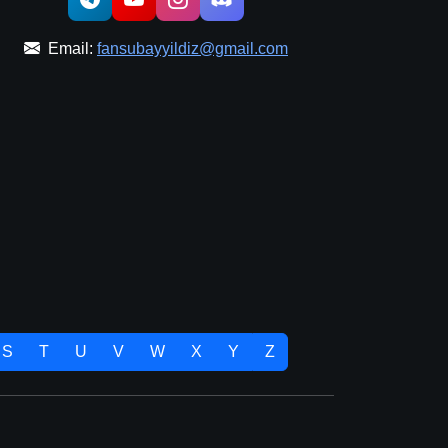
Email:
fansubayyildiz@gmail.com
S
T
U
V
W
X
Y
Z