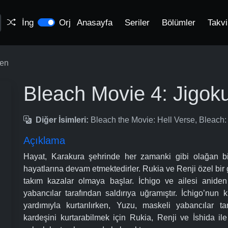
İng
Orj
Anasayfa
Seriler
Bölümler
Takv
hen
Bleach Movie 4: Jigok
Diğer İsimleri:
Bleach the Movie: Hell Verse, Ble
Açıklama
Hayat, Karakura şehrinde her zamanki gibi olağan bir
hayatlarına devam etmektedirler. Rukia ve Renji özel bir 
takım kazalar olmaya başlar. İchigo ve ailesi anide
yabancılar tarafından saldırıya uğramıştır. İchigo’nun
yardımıyla kurtarılırken, Yuzu, maskeli yabancılar ta
kardeşini kurtarabilmek için Rukia, Renji ve İshida il