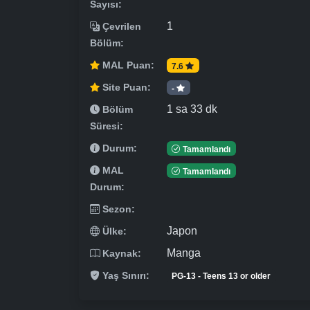
Sayısı:
1
Çevrilen
Bölüm:
MAL Puan:
7.6
Site Puan:
-
1 sa 33 dk
Bölüm
Süresi:
Durum:
Tamamlandı
MAL
Tamamlandı
Durum:
Sezon:
Japon
Ülke:
Manga
Kaynak:
Yaş Sınırı:
PG-13 - Teens 13 or older