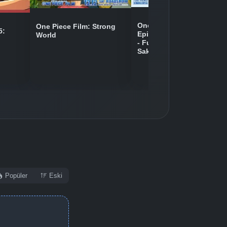
One Piece Movie 09:
One Piece Film: Strong
5:
Episode of Chopper Plus
World
- Fuyu ni Saku, Kiseki no
Sakura
Popüler
Eski