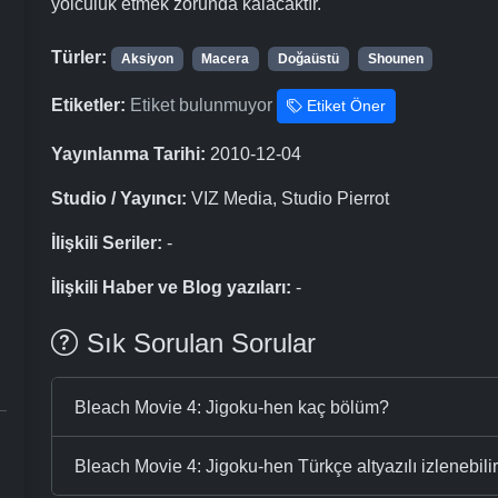
yolculuk etmek zorunda kalacaktır.
Türler:
Aksiyon
Macera
Doğaüstü
Shounen
Etiketler:
Etiket bulunmuyor
Etiket Öner
Yayınlanma Tarihi:
2010-12-04
Studio / Yayıncı:
VIZ Media, Studio Pierrot
İlişkili Seriler:
-
İlişkili Haber ve Blog yazıları:
-
Sık Sorulan Sorular
Bleach Movie 4: Jigoku-hen kaç bölüm?
Bleach Movie 4: Jigoku-hen Türkçe altyazılı izlenebili