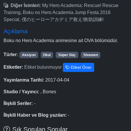
Diğer İsimleri:
My Hero Academia: Rescue! Rescue
Training, Boku no Hero Academia Jump Festa 2016
Special, 僕のヒーローアカデミア救え!救助訓練!
Açıklama
Boku no Hero Academia animesine ait OVA bölümüdür.
Türler:
Aksiyon
Okul
Süper Güç
Shounen
Etiketler:
Etiket bulunmuyor
Etiket Öner
Yayınlanma Tarihi:
2017-04-04
Studio / Yayıncı:
, Bones
İlişkili Seriler:
-
İlişkili Haber ve Blog yazıları:
-
Sık Sorulan Sorular