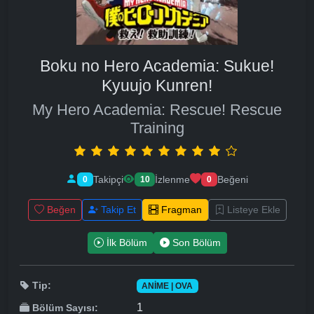
Boku no Hero Academia: Sukue!
Kyuujo Kunren!
My Hero Academia: Rescue! Rescue
Training
Takipçi
İzlenme
Beğeni
0
10
0
Beğen
Takip Et
Fragman
Listeye Ekle
İlk Bölüm
Son Bölüm
Tip:
ANIME | OVA
1
Bölüm Sayısı: