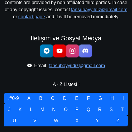
contents are provided by non-affiliated third parties. In case
of any copyright issues, contact
fansubayyildiz@gmail.com
or
contact page
and it will be removed immediately.
İletişim ve Sosyal Medya
Email:
fansubayyildiz@gmail.com
A - Z Listesi :
.#0-9
A
B
C
D
E
F
G
H
I
J
K
L
M
N
O
P
Q
R
S
T
U
V
W
X
Y
Z