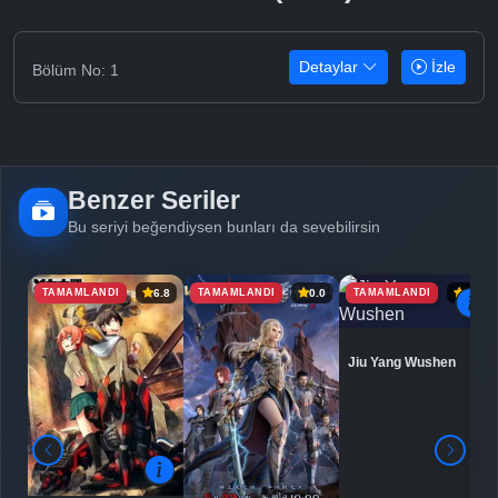
Detaylar
İzle
Bölüm No: 1
Benzer Seriler
Bu seriyi beğendiysen bunları da sevebilirsin
TAMAMLANDI
TAMAMLANDI
TAMAMLANDI
6.8
0.0
6.9
Jiu Yang Wushen