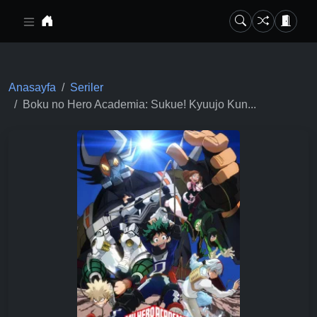
Ana içeriğe geç
Anasayfa
Seriler
Boku no Hero Academia: Sukue! Kyuujo Kun...