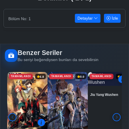
Detaylar
İzle
Bölüm No: 1
Benzer Seriler
Bu seriyi beğendiysen bunları da sevebilirsin
TAMAMLANDI
TAMAMLANDI
TAMAMLANDI
6.8
0.0
6.9
Jiu Yang Wushen