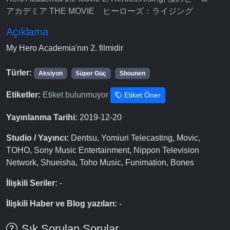
アカデミア THE MOVIE ヒーローズ：ライジング
Açıklama
My Hero Academia'nın 2. filmidir
Türler:
Aksiyon
Süper Güç
Shounen
Etiketler:
Etiket bulunmuyor
Etiket Öner
Yayınlanma Tarihi:
2019-12-20
Studio / Yayıncı:
Dentsu, Yomiuri Telecasting, Movic,
TOHO, Sony Music Entertainment, Nippon Television
Network, Shueisha, Toho Music, Funimation, Bones
İlişkili Seriler:
-
İlişkili Haber ve Blog yazıları:
-
Sık Sorulan Sorular