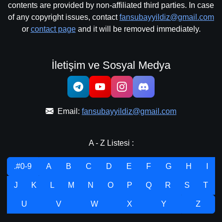
contents are provided by non-affiliated third parties. In case
of any copyright issues, contact
fansubayyildiz@gmail.com
or
contact page
and it will be removed immediately.
İletişim ve Sosyal Medya
Email:
fansubayyildiz@gmail.com
A - Z Listesi :
.#0-9
A
B
C
D
E
F
G
H
I
J
K
L
M
N
O
P
Q
R
S
T
U
V
W
X
Y
Z