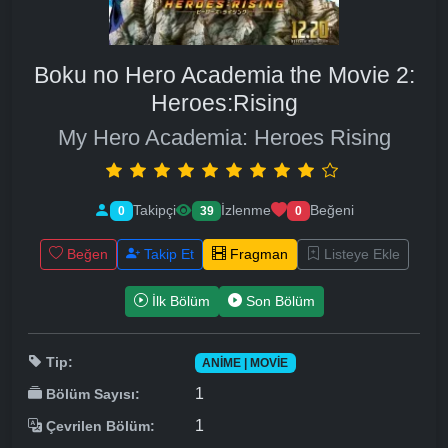
Boku no Hero Academia the Movie 2:
Heroes:Rising
My Hero Academia: Heroes Rising
Takipçi
İzlenme
Beğeni
0
39
0
Beğen
Takip Et
Fragman
Listeye Ekle
İlk Bölüm
Son Bölüm
Tip:
ANIME | MOVIE
1
Bölüm Sayısı:
1
Çevrilen Bölüm: