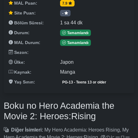
MAL Puan:
7.9
Site Puan:
-
1 sa 44 dk
Bölüm Süresi:
Durum:
Tamamlandı
MAL Durum:
Tamamlandı
Sezon:
Japon
Ülke:
Manga
Kaynak:
Yaş Sınırı:
PG-13 - Teens 13 or older
Boku no Hero Academia the
Movie 2: Heroes:Rising
Diğer İsimleri:
My Hero Academia: Heroes Rising, My
Hero Academia the Movie 2: Heroes:Rising, 僕のヒーロー