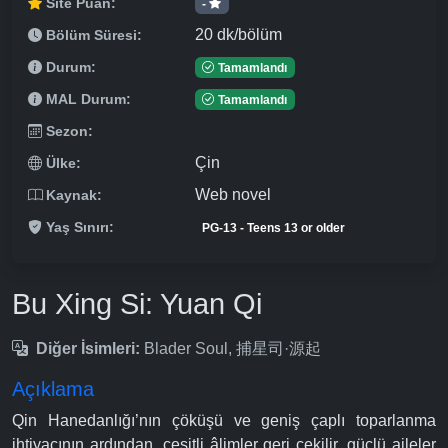
Site Puan:
-
20 dk/bölüm
Bölüm Süresi:
Durum:
Tamamlandı
MAL Durum:
Tamamlandı
Sezon:
Çin
Ülke:
Web novel
Kaynak:
Yaş Sınırı:
PG-13 - Teens 13 or older
Bu Xing Si: Yuan Qi
Diğer İsimleri:
Blader Soul, 捕星司·源起
Açıklama
Qin Hanedanlığı’nın çöküşü ve geniş çaplı toparlanma
ihtiyacının ardından, çeşitli âlimler geri çekilir, güçlü aileler