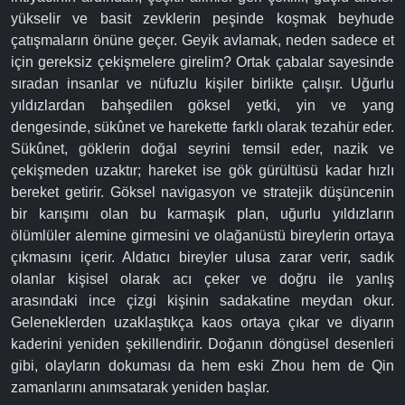
yükselir ve basit zevklerin peşinde koşmak beyhude
çatışmaların önüne geçer. Geyik avlamak, neden sadece et
için gereksiz çekişmelere girelim? Ortak çabalar sayesinde
sıradan insanlar ve nüfuzlu kişiler birlikte çalışır. Uğurlu
yıldızlardan bahşedilen göksel yetki, yin ve yang
dengesinde, sükûnet ve harekette farklı olarak tezahür eder.
Sükûnet, göklerin doğal seyrini temsil eder, nazik ve
çekişmeden uzaktır; hareket ise gök gürültüsü kadar hızlı
bereket getirir. Göksel navigasyon ve stratejik düşüncenin
bir karışımı olan bu karmaşık plan, uğurlu yıldızların
ölümlüler alemine girmesini ve olağanüstü bireylerin ortaya
çıkmasını içerir. Aldatıcı bireyler ulusa zarar verir, sadık
olanlar kişisel olarak acı çeker ve doğru ile yanlış
arasındaki ince çizgi kişinin sadakatine meydan okur.
Geleneklerden uzaklaştıkça kaos ortaya çıkar ve diyarın
kaderini yeniden şekillendirir. Doğanın döngüsel desenleri
gibi, olayların dokuması da hem eski Zhou hem de Qin
zamanlarını anımsatarak yeniden başlar.