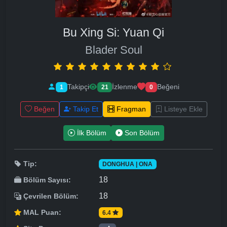
Bu Xing Si: Yuan Qi
Blader Soul
Takipçi
İzlenme
Beğeni
1
21
0
Beğen
Takip Et
Fragman
Listeye Ekle
İlk Bölüm
Son Bölüm
Tip:
DONGHUA | ONA
18
Bölüm Sayısı:
18
Çevrilen Bölüm:
MAL Puan:
6.4