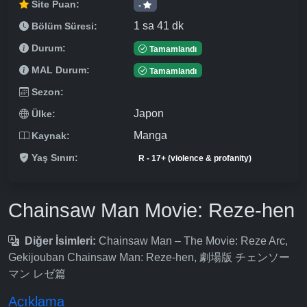
Site Puan:
-
1 sa 41 dk
Bölüm Süresi:
Durum:
Tamamlandı
MAL Durum:
Tamamlandı
Sezon:
Japon
Ülke:
Manga
Kaynak:
Yaş Sınırı:
R - 17+ (violence & profanity)
Chainsaw Man Movie: Reze-hen
Diğer İsimleri:
Chainsaw Man – The Movie: Reze Arc,
Gekijouban Chainsaw Man: Reze-hen, 劇場版 チェンソー
マン レゼ篇
Açıklama