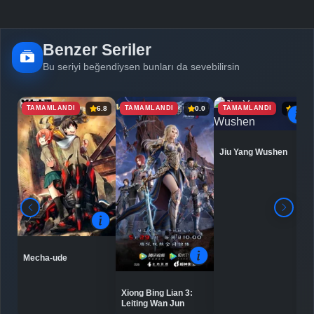
Benzer Seriler
Bu seriyi beğendiysen bunları da sevebilirsin
TAMAMLANDI
TAMAMLANDI
TAMAMLANDI
6.8
0.0
6.9
Jiu Yang Wushen
Mecha-ude
Xiong Bing Lian 3:
Leiting Wan Jun