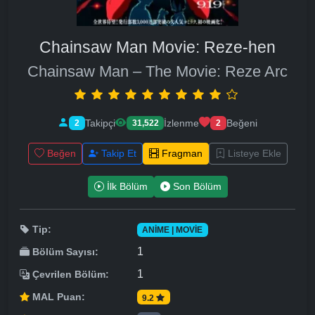
Chainsaw Man Movie: Reze-hen
Chainsaw Man – The Movie: Reze Arc
Takipçi
İzlenme
Beğeni
2
31,522
2
Beğen
Takip Et
Fragman
Listeye Ekle
İlk Bölüm
Son Bölüm
Tip:
ANIME | MOVIE
1
Bölüm Sayısı:
1
Çevrilen Bölüm:
MAL Puan:
9.2