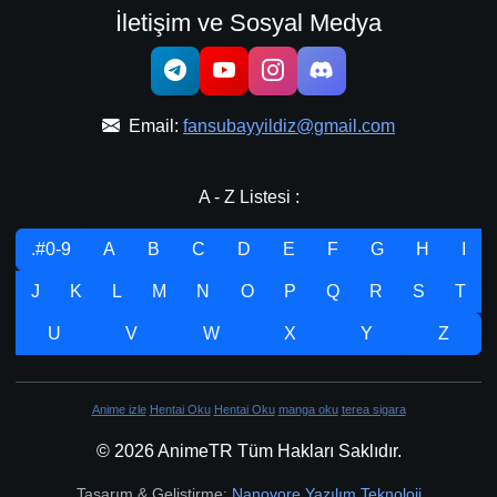
İletişim ve Sosyal Medya
Email:
fansubayyildiz@gmail.com
A - Z Listesi :
.#0-9
A
B
C
D
E
F
G
H
I
J
K
L
M
N
O
P
Q
R
S
T
U
V
W
X
Y
Z
Anime izle
Hentai Oku
Hentai Oku
manga oku
terea sigara
© 2026 AnimeTR Tüm Hakları Saklıdır.
Tasarım & Geliştirme:
Nanovore Yazılım Teknoloji