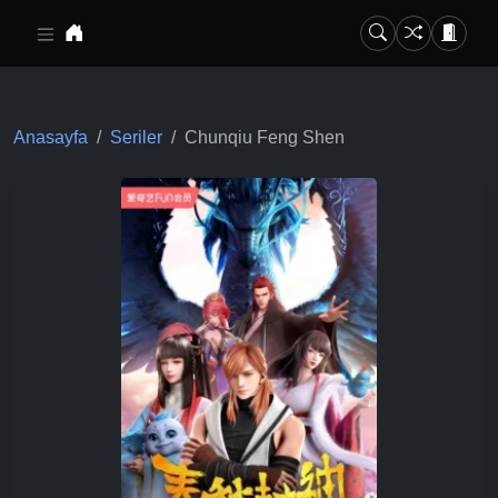
Ana içeriğe geç
Anasayfa
Seriler
Chunqiu Feng Shen