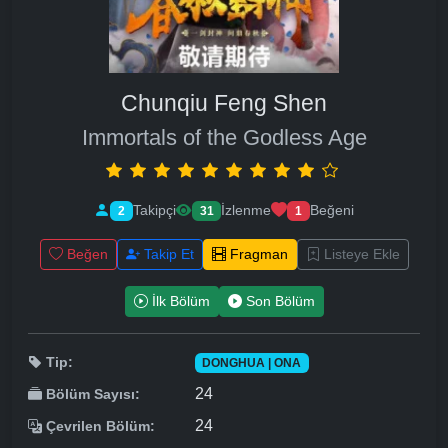
Chunqiu Feng Shen
Immortals of the Godless Age
Takipçi
İzlenme
Beğeni
2
31
1
Beğen
Takip Et
Fragman
Listeye Ekle
İlk Bölüm
Son Bölüm
Tip:
DONGHUA | ONA
24
Bölüm Sayısı:
24
Çevrilen Bölüm: