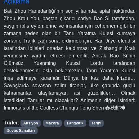
Açıklama
Batı Zhou Hanedanlığı’nın son yıllarında, aptal hükümdar,
Zhou Kralı You, baştan çıkarıcı cariye Bao Si tarafından,
yaygın iblis eylemlerine ve insanlar için cehennem gibi bir
zamana neden olan bir Tanrı Yaratma Kulesi kurmaya
zorlanır. Trajik çağı sona erdirmek için, Han Ji’ye efendisi
tarafından iblisleri ortadan kaldırması ve Zishang’ın Kralı
yenmesine yardım etmesi emredilir. Ancak Bao Si’nin
Ölümsüz Yuanming Kutsal Lordu tarafından
desteklenmesini asla beklemezler. Tanrı Yaratma Kulesi
inşa edilmeye kararlıdır. Dünya bir kez daha krizde…
Savaşlarda savaşan zalim tiranlar, ülke çapında güçlü
kahramanlar, ulaşılamayan asil güzellikler… Olmak
istedikleri Tanrılar mı olacaklar? Animenin diğer isimleri:
Immortals of the Godless Chunqiu Feng Shen 春秋封神
Türler:
Aksiyon
Macera
Fantastik
Tarihi
Dövüş Sanatları