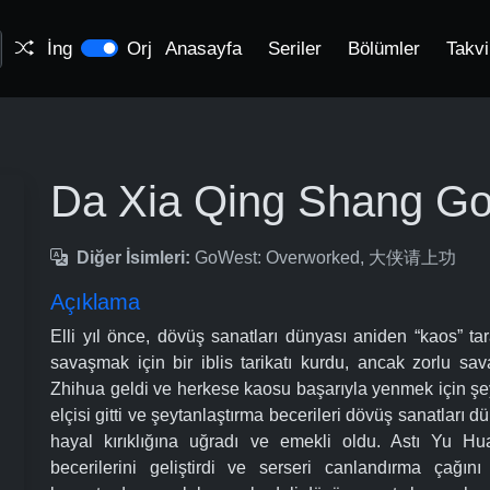
İng
Orj
Anasayfa
Seriler
Bölümler
Takv
g
Da Xia Qing Shang G
Diğer İsimleri:
GoWest: Overworked, 大侠请上功
Açıklama
Elli yıl önce, dövüş sanatları dünyası aniden “kaos” ta
savaşmak için bir iblis tarikatı kurdu, ancak zorlu sa
Zhihua geldi ve herkese kaosu başarıyla yenmek için şeyt
elçisi gitti ve şeytanlaştırma becerileri dövüş sanatları 
hayal kırıklığına uğradı ve emekli oldu. Astı Yu Hua
becerilerini geliştirdi ve serseri canlandırma çağın