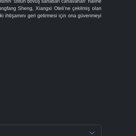
inin “üstün dövüş sanatları canavarları” haline
ongfang Sheng, Xiangxi Oteli'ne çekilmiş olan
i ihtişamını geri getirmesi için ona güvenmeyi