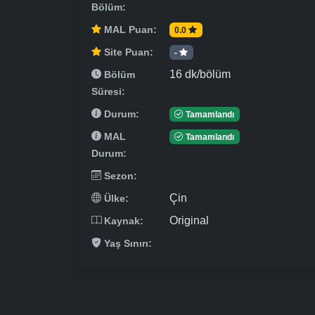
Bölüm:
MAL Puan:
0.0
Site Puan:
-
16 dk/bölüm
Bölüm
Süresi:
Durum:
Tamamlandı
MAL
Tamamlandı
Durum:
Sezon:
Çin
Ülke:
Original
Kaynak:
Yaş Sınırı: