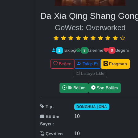
Da Xia Qing Shang Gon
GoWest: Overworked
Takipçi
İzlenme
Beğeni
1
8
0
Beğen
Takip Et
Fragman
Listeye Ekle
İlk Bölüm
Son Bölüm
Tip:
DONGHUA | ONA
10
Bölüm
Sayısı:
10
Çevrilen