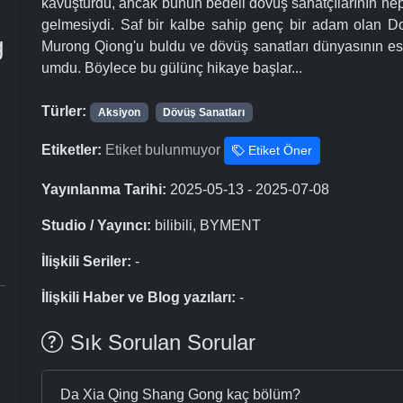
kavuşturdu, ancak bunun bedeli dövüş sanatçılarının heps
gelmesiydi. Saf bir kalbe sahip genç bir adam olan D
g
Murong Qiong'u buldu ve dövüş sanatları dünyasının esk
umdu. Böylece bu gülünç hikaye başlar...
Türler:
Aksiyon
Dövüş Sanatları
Etiketler:
Etiket bulunmuyor
Etiket Öner
Yayınlanma Tarihi:
2025-05-13 - 2025-07-08
Studio / Yayıncı:
bilibili, BYMENT
İlişkili Seriler:
-
İlişkili Haber ve Blog yazıları:
-
Sık Sorulan Sorular
Da Xia Qing Shang Gong kaç bölüm?