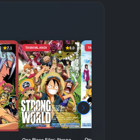
7.1
TAMAMLANDI
8.0
TAMAMLANDI
7.4
One Piece Movie 09:
One Piece Film: Strong