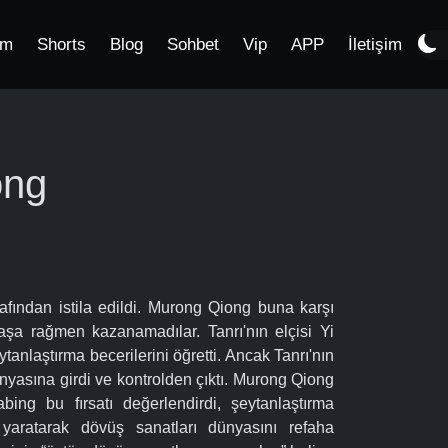
im
Shorts
Blog
Sohbet
Vip
APP
İletişim
ong
rafından istila edildi. Murong Qiong buna karşı
vaşa rağmen kazanamadılar. Tanrı'nın elçisi Yi
anlaştırma becerilerini öğretti. Ancak Tanrı'nın
dünyasına girdi ve kontrolden çıktı. Murong Qiong
bing bu fırsatı değerlendirdi, şeytanlaştırma
ı yaratarak dövüş sanatları dünyasını refaha