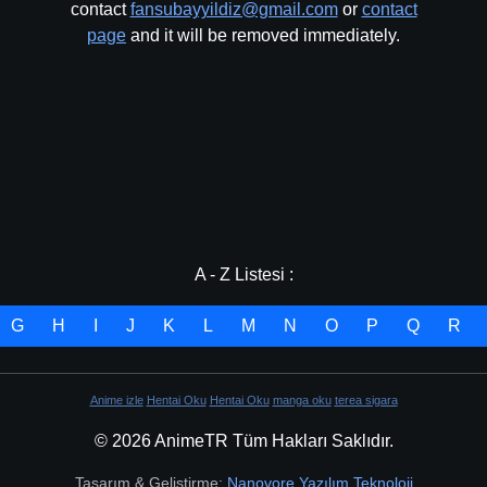
contact
fansubayyildiz@gmail.com
or
contact
page
and it will be removed immediately.
A - Z Listesi :
G
H
I
J
K
L
M
N
O
P
Q
R
Anime izle
Hentai Oku
Hentai Oku
manga oku
terea sigara
© 2026 AnimeTR Tüm Hakları Saklıdır.
Tasarım & Geliştirme:
Nanovore Yazılım Teknoloji