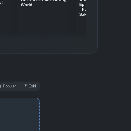
5:
Episode of Chopper Plus
World
- Fuyu ni Saku, Kiseki no
Sakura
Popüler
Eski