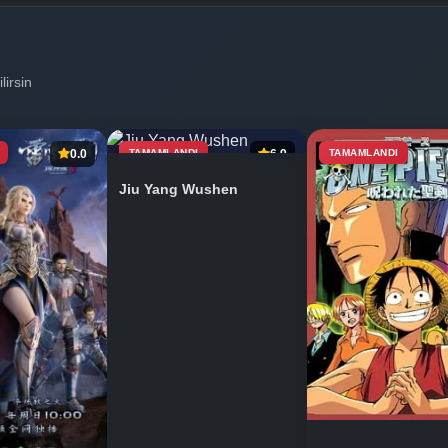
lirsin
0.0
TAMAMLANDI
6.9
TAMAMLANDI
Jiu Yang Wushen