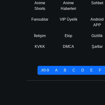
Anime
Anime
Sohbet
Shorts
Haberleri
Fansublar
VIP Üyelik
Android
APP
İletişim
Ekip
Gizlilik
KVKK
DMCA
Şartlar
.#0-9
A
B
C
D
E
F