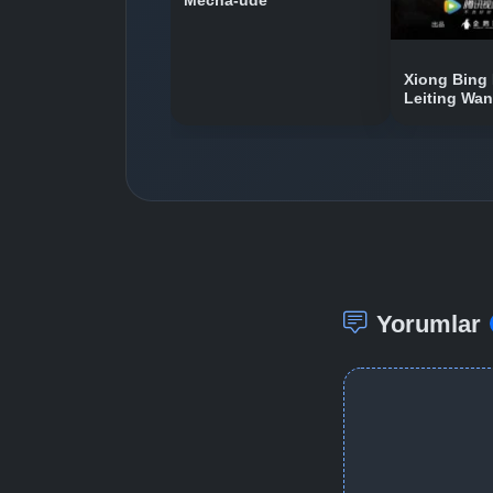
Mecha-ude
Xiong Bing 
Leiting Wa
Yorumlar