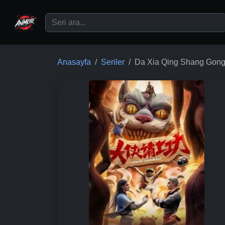
Ana içeriğe geç
Anasayfa
Seriler
Da Xia Qing Shang Gon