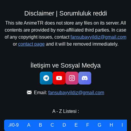
Disclaimer | Sorumluluk reddi
This site AnimeTR does not store any files on its server. All
contents are provided by non-affiliated third parties. In case
of any copyright issues, contact
fansubayyildiz@gmail.com
or
contact page
and it will be removed immediately.
İletişim ve Sosyal Medya
Email:
fansubayyildiz@gmail.com
A - Z Listesi :
.#0-9
A
B
C
D
E
F
G
H
I