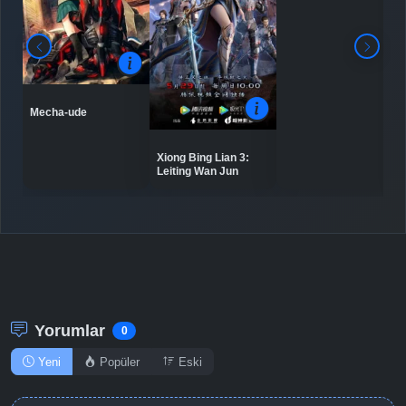
Detaylar
İzle
Bölüm No: 9
Mecha-ude
Detaylar
İzle
Bölüm No: 10
Xiong Bing Lian 3:
Leiting Wan Jun
Detaylar
İzle
Bölüm No: 11
Detaylar
İzle
Bölüm No: 12
Yorumlar
0
Yeni
Popüler
Eski