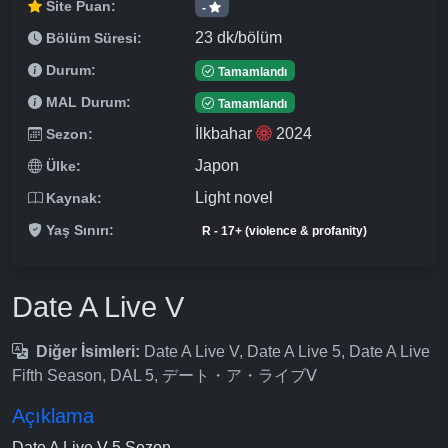
Site Puan:
-
23 dk/bölüm
Bölüm Süresi:
Durum:
Tamamlandı
MAL Durum:
Tamamlandı
İlkbahar
2024
Sezon:
Japon
Ülke:
Light novel
Kaynak:
Yaş Sınırı:
R - 17+ (violence & profanity)
Date A Live V
Diğer İsimleri:
Date A Live V, Date A Live 5, Date A Live
Fifth Season, DAL 5, デート・ア・ライブⅤ
Açıklama
Date A Live V 5.Sezon