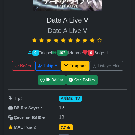
Date A Live V
Date A Live V
Takipçi
İzlenme
Beğeni
0
107
0
Beğen
Takip Et
Fragman
Listeye Ekle
İlk Bölüm
Son Bölüm
Tip:
ANIME | TV
12
Bölüm Sayısı:
12
Çevrilen Bölüm:
MAL Puan:
7.7