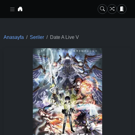
Ana içeriğe geç
Anasayfa
Seriler
Date A Live V