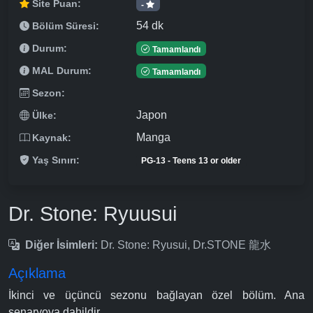
Site Puan:
-
54 dk
Bölüm Süresi:
Durum:
Tamamlandı
MAL Durum:
Tamamlandı
Sezon:
Japon
Ülke:
Manga
Kaynak:
Yaş Sınırı:
PG-13 - Teens 13 or older
Dr. Stone: Ryuusui
Diğer İsimleri:
Dr. Stone: Ryusui, Dr.STONE 龍水
Açıklama
İkinci ve üçüncü sezonu bağlayan özel bölüm. Ana
senaryoya dahildir.