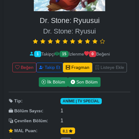
Dr. Stone: Ryuusui
Dr. Stone: Ryusui
Takipçi
İzlenme
Beğeni
1
15
0
Beğen
Takip Et
Fragman
Listeye Ekle
İlk Bölüm
Son Bölüm
Tip:
ANIME | TV SPECIAL
1
Bölüm Sayısı:
1
Çevrilen Bölüm:
MAL Puan:
8.1