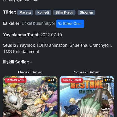
Türler:
Macera
Komedi
Bilim Kurgu
Shounen
Etiketler:
Etiket bulunmuyor
Etiket Öner
Yayınlanma Tarihi:
2022-07-10
Studio / Yayıncı:
TOHO animation, Shueisha, Crunchyroll,
TMS Entertainment
İlişkili Seriler:
-
Önceki Sezon
Sonraki Sezon
TAMAMLANDI
TAMAMLANDI
8.2
8.2