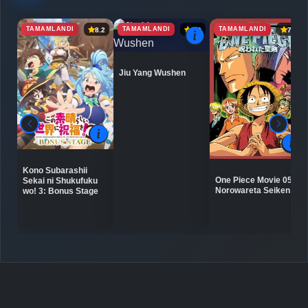
TAMAMLANDI
TAMAMLANDI
TAMAMLANDI
8.2
6.9
7.1
Jiu Yang Wushen
Kono Subarashii
One Piece Movie 05:
Sekai ni Shukufuku
Norowareta Seiken
wo! 3: Bonus Stage