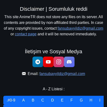
Disclaimer | Sorumluluk reddi
This site AnimeTR does not store any files on its server. All
contents are provided by non-affiliated third parties. In case
of any copyright issues, contact
fansubayyildiz@gmail.com
or
contact page
and it will be removed immediately.
İletişim ve Sosyal Medya
Email:
fansubayyildiz@gmail.com
A - Z Listesi :
.#0-9
A
B
C
D
E
F
G
H
I