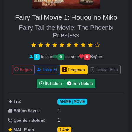
Fairy Tail Movie 1: Houou no Miko
Fairy Tail the Movie: The Phoenix
Priestess
Takipçi
İzlenme
Beğeni
0
8
0
Beğen
Takip Et
Fragman
Listeye Ekle
İlk Bölüm
Son Bölüm
Tip:
ANIME | MOVIE
1
Bölüm Sayısı:
1
Çevrilen Bölüm:
MAL Puan:
7.4