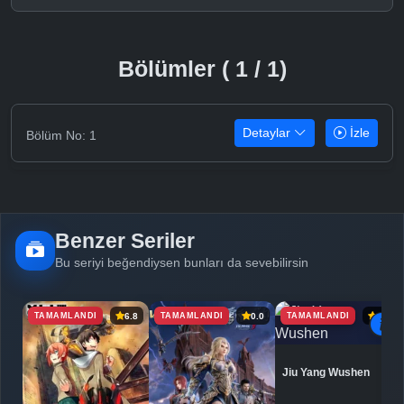
Bölümler ( 1 / 1)
Detaylar
İzle
Bölüm No: 1
Benzer Seriler
Bu seriyi beğendiysen bunları da sevebilirsin
TAMAMLANDI
TAMAMLANDI
TAMAMLANDI
6.8
0.0
6.9
Jiu Yang Wushen