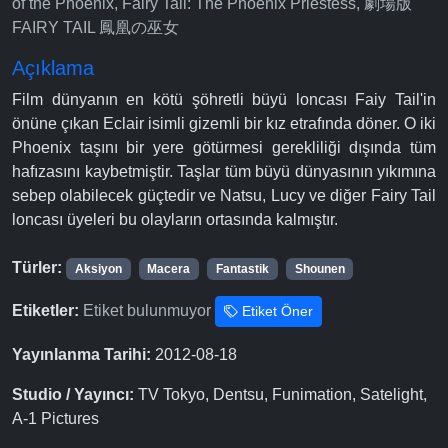
of the Phoenix, Fairy Tail: The Phoenix Priestess, 劇場版
FAIRY TAIL 鳳凰の巫女
Açıklama
Film dünyanın en kötü şöhretli büyü loncası Faiy Tail'in
önüne çıkan Eclair isimli gizemli bir kız etrafında döner. O iki
Phoenix taşını bir yere götürmesi gerekliliği dışında tüm
hafızasını kaybetmiştir. Taşlar tüm büyü dünyasının yıkımına
sebep olabilecek güçtedir ve Natsu, Lucy ve diğer Fairy Tail
loncası üyeleri bu olayların ortasında kalmıştır.
Türler:
Aksiyon
Macera
Fantastik
Shounen
Etiketler:
Etiket bulunmuyor
Etiket Öner
Yayınlanma Tarihi:
2012-08-18
Studio / Yayıncı:
TV Tokyo, Dentsu, Funimation, Satelight,
A-1 Pictures