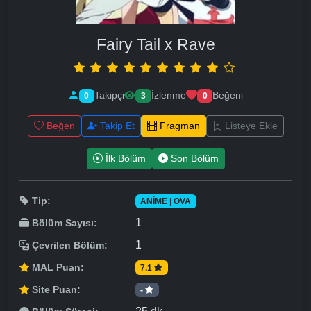
Fairy Tail x Rave
Takipçi
İzlenme
Beğeni
0
3
0
Beğen
Takip Et
Fragman
Listeye Ekle
İlk Bölüm
Son Bölüm
Tip:
ANIME | OVA
1
Bölüm Sayısı:
1
Çevrilen Bölüm:
MAL Puan:
7.1
Site Puan:
-