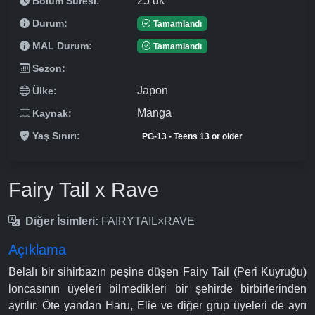
25 dk
Bölüm Süresi:
Durum:
Tamamlandı
MAL Durum:
Tamamlandı
Sezon:
Japon
Ülke:
Manga
Kaynak:
Yaş Sınırı:
PG-13 - Teens 13 or older
Fairy Tail x Rave
Diğer İsimleri:
FAIRYTAIL×RAVE
Açıklama
Belalı bir sihirbazın peşine düşen Fairy Tail (Peri Kuyruğu)
loncasının üyeleri bilmedikleri bir şehirde birbirlerinden
ayrılır. Öte yandan Haru, Elie ve diğer grup üyeleri de ayrı