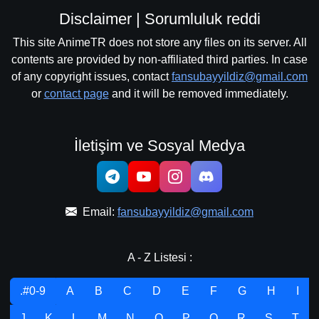
Disclaimer | Sorumluluk reddi
This site AnimeTR does not store any files on its server. All
contents are provided by non-affiliated third parties. In case
of any copyright issues, contact
fansubayyildiz@gmail.com
or
contact page
and it will be removed immediately.
İletişim ve Sosyal Medya
Email:
fansubayyildiz@gmail.com
A - Z Listesi :
.#0-9
A
B
C
D
E
F
G
H
I
J
K
L
M
N
O
P
Q
R
S
T