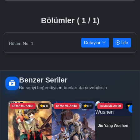
Bölümler ( 1 / 1)
Detaylar
İzle
Bölüm No: 1
Benzer Seriler
Bu seriyi beğendiysen bunları da sevebilirsin
TAMAMLANDI
TAMAMLANDI
TAMAMLANDI
6.8
0.0
6.9
Jiu Yang Wushen