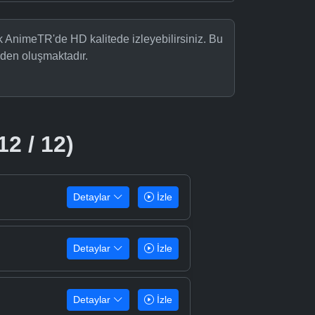
ak AnimeTR'de HD kalitede izleyebilirsiniz. Bu
den oluşmaktadır.
12 / 12)
Detaylar
İzle
Detaylar
İzle
Detaylar
İzle