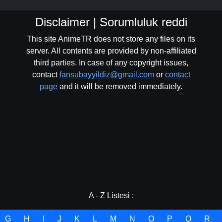
Disclaimer | Sorumluluk reddi
This site AnimeTR does not store any files on its
server. All contents are provided by non-affiliated
third parties. In case of any copyright issues,
contact
fansubayyildiz@gmail.com
or
contact
page
and it will be removed immediately.
A - Z Listesi :
G
H
I
J
K
L
M
N
O
P
Q
R