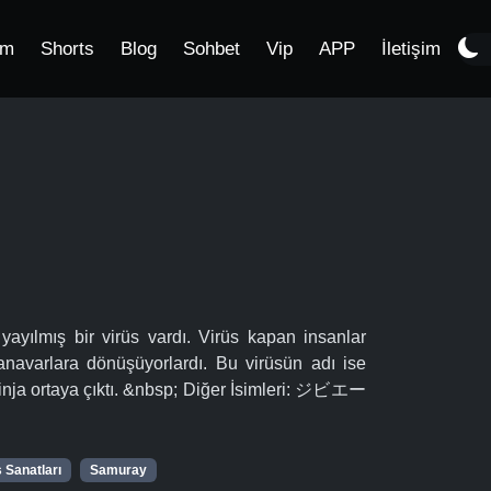
im
Shorts
Blog
Sohbet
Vip
APP
İletişim
ayılmış bir virüs vardı. Virüs kapan insanlar
 canavarlara dönüşüyorlardı. Bu virüsün adı ise
 ninja ortaya çıktı. &nbsp; Diğer İsimleri: ジビエー
 Sanatları
Samuray