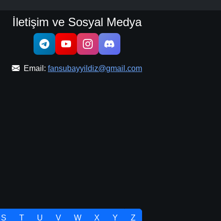
İletişim ve Sosyal Medya
Email:
fansubayyildiz@gmail.com
S
T
U
V
W
X
Y
Z