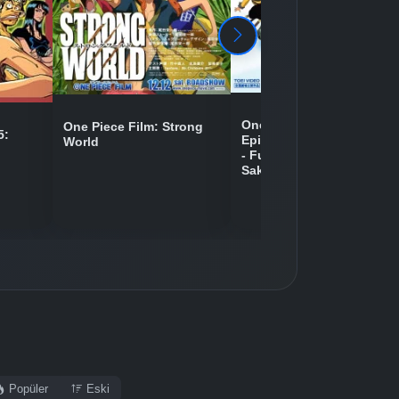
Detaylar
İzle
Detaylar
İzle
One Piece Movie 09:
One Piece Film: Strong
5:
Episode of Chopper Plus
World
- Fuyu ni Saku, Kiseki no
Detaylar
İzle
Sakura
Popüler
Eski