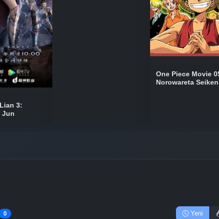
Bölüm No: 10
Bölüm No: 11
One Piece Movie 0
Norowareta Seiken
Bölüm No: 12
Lian 3:
n Jun
Yeni
0