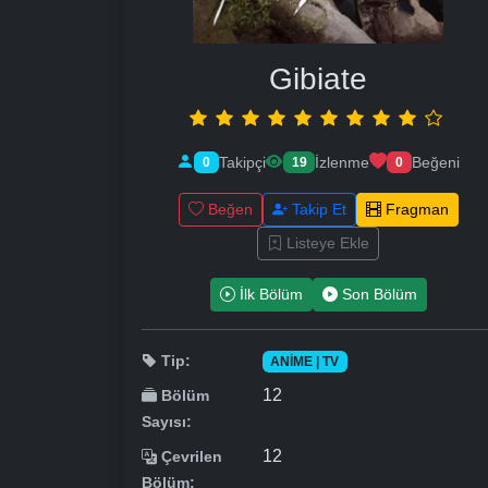
Gibiate
Takipçi
İzlenme
Beğeni
0
19
0
Beğen
Takip Et
Fragman
Listeye Ekle
İlk Bölüm
Son Bölüm
Tip:
ANIME | TV
12
Bölüm
Sayısı:
12
Çevrilen
Bölüm: