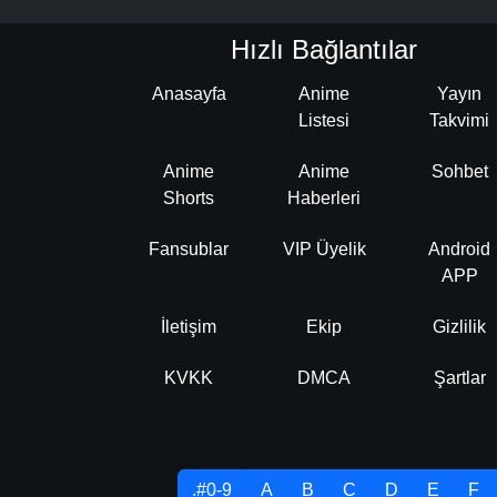
Hızlı Bağlantılar
Anasayfa
Anime
Yayın
Listesi
Takvimi
Anime
Anime
Sohbet
Shorts
Haberleri
Fansublar
VIP Üyelik
Android
APP
İletişim
Ekip
Gizlilik
KVKK
DMCA
Şartlar
.#0-9
A
B
C
D
E
F