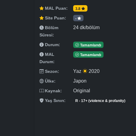
MAL Puan:
3.8
Site Puan:
-
24 dk/bölüm
Bölüm
Süresi:
Durum:
Tamamlandı
MAL
Tamamlandı
Durum:
Yaz
2020
Sezon:
Japon
Ülke:
Original
Kaynak:
Yaş Sınırı:
R - 17+ (violence & profanity)