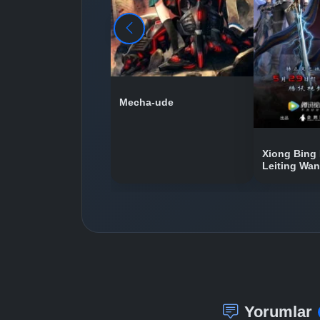
Mecha-ude
Xiong Bing 
Leiting Wa
Yorumlar