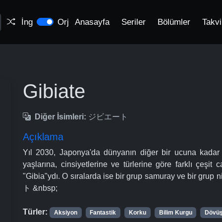
İng
Orj
Anasayfa
Seriler
Bölümler
Takv
Gibiate
Diğer İsimleri:
ジビエート
Açıklama
Yıl 2030, Japonya'da dünyanın diğer bir ucuna kadar y
yaşlarına, cinsiyetlerine ve türlerine göre farklı çeşit
"Gibia"ydı. O sıralarda ise bir grup samuray ve bir grup
ト &nbsp;
Türler:
Aksiyon
Fantastik
Korku
Bilim Kurgu
Dövüş