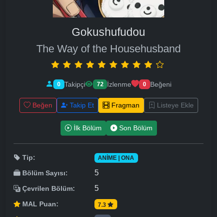
Gokushufudou
The Way of the Househusband
Takipçi
İzlenme
Beğeni
0
72
0
Beğen
Takip Et
Fragman
Listeye Ekle
İlk Bölüm
Son Bölüm
Tip:
ANIME | ONA
5
Bölüm Sayısı:
5
Çevrilen Bölüm:
MAL Puan:
7.3