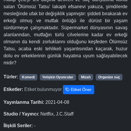
salan 'Ölümsüz Tatsu' lakaplı efsanevi yakuza, şimdilerde
mesleğinde ufak bir değişiklik yapmıştır: şiddeti bırakarak ev
erkeği olmuş ve mutfak önlüğü ile dürüst bir yaşam
sürdürmeye çalışmaktadır. Süpermarket dünyasının savaş
alanlarından, mutfağın türlü cilvelerine kadar ev erkeği
olmanın da kendi zorluklarını olduğunu keşfeden Ölümsüz
Tatsu, acaba eski tehlikeli yaşantısından kaçarak, huzur
dolu ev erkeklerinin günlük hayatına uyum sağlayabilecek
midir?
Türler:
Komedi
Yetişkin Oyuncular
Mizah
Organize suç
Etiketler:
Etiket bulunmuyor
Etiket Öner
Yayınlanma Tarihi:
2021-04-08
Studio / Yayıncı:
Netflix, J.C.Staff
İlişkili Seriler:
-