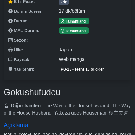
Site Puan:
-
17 dk/bölüm
Bölüm Süresi:
Durum:
Tamamlandı
MAL Durum:
Tamamlandı
Sezon:
Japon
Ülke:
Web manga
Kaynak:
Yaş Sınırı:
PG-13 - Teens 13 or older
Gokushufudou
Diğer İsimleri:
The Way of the Househusband, The Way
of the House Husband, Yakuza goes Houseman, 極主夫道
Açıklama
Rakip çeteyi tek başına deviren ve suç dünyasına korku