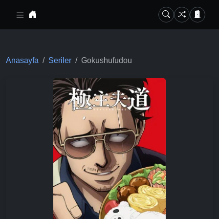
Ana içeriğe geç
Anasayfa
Seriler
Gokushufudou