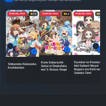
TAMAMLANDI
TAMAMLANDI
TAMAMLANDI
7.0
8.2
6.5
Kyoukai no Kanata:
Kono Subarashii
Shikanoko Nokonoko
Idol Saiban! Mayoi
Sekai ni Shukufuku
Koshitantan
Nagara mo Kimi wo
wo! 3: Bonus Stage
Sabaku Tami