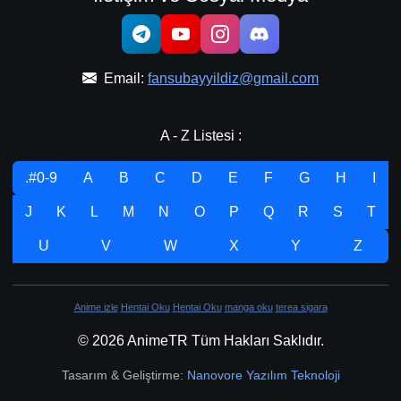
Email:
fansubayyildiz@gmail.com
A - Z Listesi :
.#0-9
A
B
C
D
E
F
G
H
I
J
K
L
M
N
O
P
Q
R
S
T
U
V
W
X
Y
Z
Anime izle
Hentai Oku
Hentai Oku
manga oku
terea sigara
© 2026 AnimeTR Tüm Hakları Saklıdır.
Tasarım & Geliştirme:
Nanovore Yazılım Teknoloji