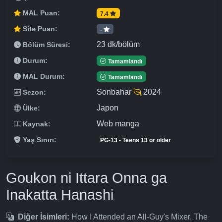
MAL Puan:
7.4
Site Puan:
-
23 dk/bölüm
Bölüm Süresi:
Durum:
Tamamlandı
MAL Durum:
Tamamlandı
Sonbahar
2024
Sezon:
Japon
Ülke:
Web manga
Kaynak:
Yaş Sınırı:
PG-13 - Teens 13 or older
Goukon ni Ittara Onna ga
Inakatta Hanashi
Diğer İsimleri:
How I Attended an All-Guy's Mixer, The