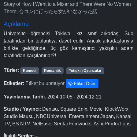
Story of How I Went to a Mixer and There Were No Women
There, 合コンに行ったら女がいなかった話
Açıklama
Üniversite öğrencisi Tokiwa, kız sınıf arkadaşı Suo
tarafından bir toplantıya davet edilir. Ancak arkadaşlarıyla
birlikte geldiğinde, üç göz kamaştırıcı yakışıklı adam
tarafından karşılanırlar?!
Türler:
Komedi
Romantik
Yetişkin Oyuncular
Etiketler:
Etiket bulunmuyor
Etiket Öner
Yayınlanma Tarihi:
2024-10-05 - 2024-12-21
Studio / Yayıncı:
Dentsu, Square Enix, Movic, KlockWorx,
Studio Mausu, NBCUniversal Entertainment Japan, Kansai
TV, BS NTV, NetEase, Sentai Filmworks, Ashi Productions
İlişkili Seriler:
-