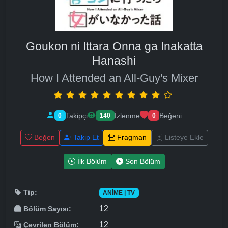
Goukon ni Ittara Onna ga Inakatta
Hanashi
How I Attended an All-Guy's Mixer
Takipçi
İzlenme
Beğeni
0
140
0
Beğen
Takip Et
Fragman
Listeye Ekle
İlk Bölüm
Son Bölüm
Tip:
ANIME | TV
12
Bölüm Sayısı:
12
Çevrilen Bölüm: