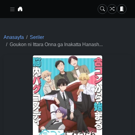
Ana içeriğe geç
Anasayfa
Seriler
Goukon ni Ittara Onna ga Inakatta Hanash...