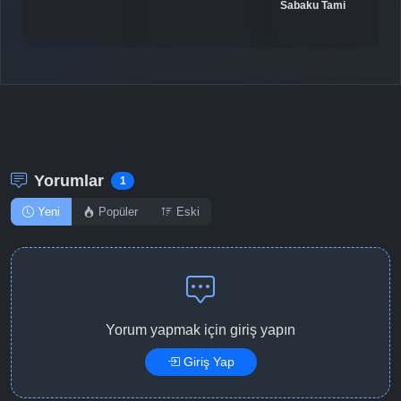
Sabaku Tami
Detaylar
İzle
Bölüm No: 11
Detaylar
İzle
Bölüm No: 12
Yorumlar
1
Yeni
Popüler
Eski
Yorum yapmak için giriş yapın
Giriş Yap