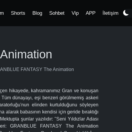
im
Shorts
Blog
Sohbet
Vip
APP
İletişim
 Animation
 GRANBLUE FANTASY The Animation
eçen hikayede, kahramanımız Gran ve konuşan
lar. Tüm dünayayı, eşi benzeri görülmemiş askeri
aratorluğu'nun elinden kurtulduğunu söyleyen
a alarak babasının kendisi için geride bıraktığı
ktupta şunlar yazılıdır: "Seni Yıldızlar Adası
İsimleri: GRANBLUE FANTASY The Animation