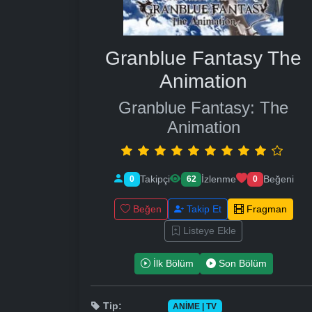
Granblue Fantasy The
Animation
Granblue Fantasy: The
Animation
Takipçi
İzlenme
Beğeni
0
62
0
Beğen
Takip Et
Fragman
Listeye Ekle
İlk Bölüm
Son Bölüm
Tip:
ANIME | TV