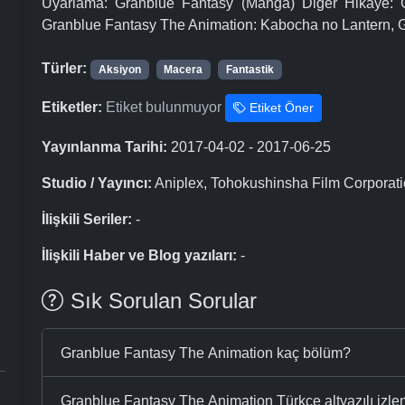
Uyarlama: Granblue Fantasy (Manga) Diğer Hikâye: G
Granblue Fantasy The Animation: Kabocha no Lantern, 
Türler:
Aksiyon
Macera
Fantastik
Etiketler:
Etiket bulunmuyor
Etiket Öner
Yayınlanma Tarihi:
2017-04-02 - 2017-06-25
Studio / Yayıncı:
Aniplex, Tohokushinsha Film Corporati
İlişkili Seriler:
-
İlişkili Haber ve Blog yazıları:
-
Sık Sorulan Sorular
Granblue Fantasy The Animation kaç bölüm?
Granblue Fantasy The Animation Türkçe altyazılı izlen