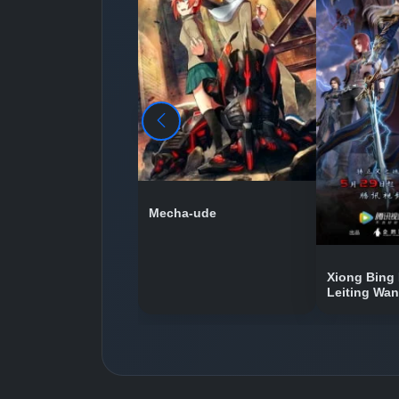
Mecha-ude
Xiong Bing 
Leiting Wa