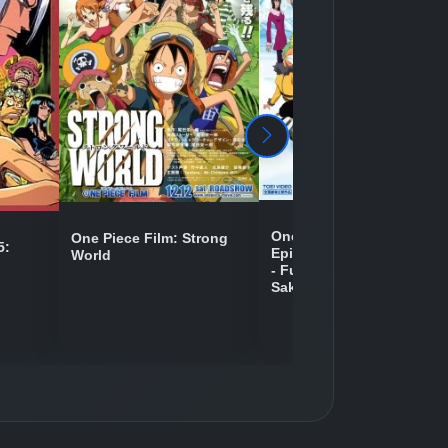
Detaylar
İzle
Detaylar
İzle
Detaylar
İzle
One Piece Movie 09:
One Piece Film: Strong
5:
Episode of Chopper Plus
World
- Fuyu ni Saku, Kiseki no
Detaylar
İzle
Sakura
Detaylar
İzle