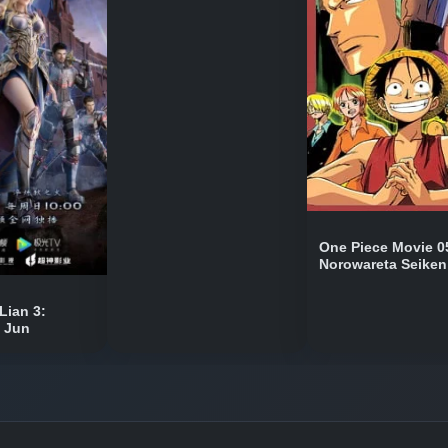
Bölüm No: 9
Bölüm No: 10
Bölüm No: 11
One Piece Movie 0
Norowareta Seiken
Bölüm No: 12
Lian 3:
n Jun
Bölüm No: 13