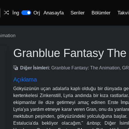
İng
Orj
Anasayfa
Seriler
Bölümler
Takv
imation
Granblue Fantasy The
Diğer İsimleri:
Granblue Fantasy: The Animation,
Açıklama
Gökyüzünün uçan adalarla kaplı olduğu bir dünyada g
kertenkelesi Zinkenstill, Lyria andında bir kıza rastlar
ekipmanlar ile dize getirmeyi amaç edinen Erste İmp
Lyria'ya yardım etmeye karar veren Gran, onu da yanların
mektubun peşinden, gökyüzündeki yolculuğuna başlar. Me
Estalucia'da bekliyor olacağım." &nbsp; Diğer 