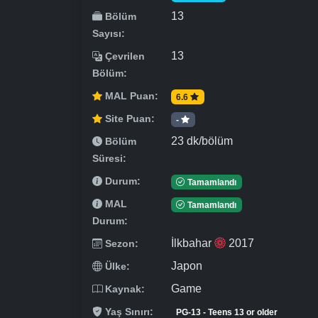
13
Bölüm
Sayısı:
13
Çevrilen
Bölüm:
MAL Puan:
6.6
Site Puan:
-
23 dk/bölüm
Bölüm
Süresi:
Durum:
Tamamlandı
MAL
Tamamlandı
Durum:
İlkbahar
2017
Sezon:
Japon
Ülke:
Game
Kaynak:
Yaş Sınırı:
PG-13 - Teens 13 or older