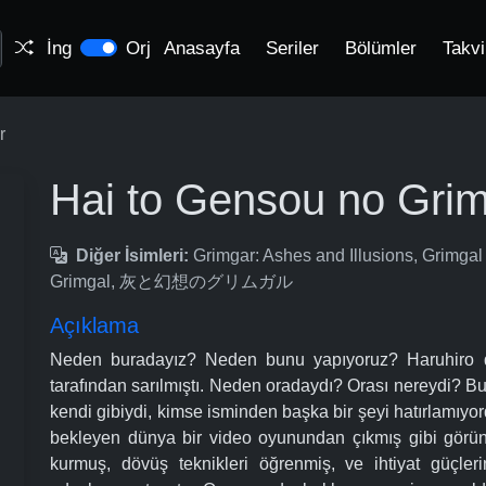
İng
Orj
Anasayfa
Seriler
Bölümler
Takv
r
Hai to Gensou no Gri
Diğer İsimleri:
Grimgar: Ashes and Illusions, Grimgal
Grimgal, 灰と幻想のグリムガル
Açıklama
Neden buradayız? Neden bunu yapıyoruz? Haruhiro d
tarafından sarılmıştı. Neden oradaydı? Orası nereydi? Bu
kendi gibiydi, kimse isminden başka bir şeyi hatırlamıyord
bekleyen dünya bir video oyunundan çıkmış gibi görünü
kurmuş, dövüş teknikleri öğrenmiş, ve ihtiyat güçler