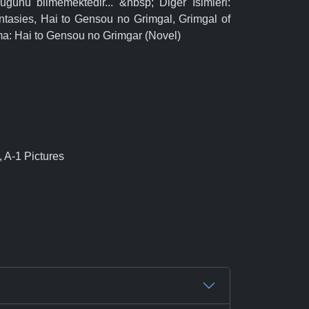
uğunu bilmemektedir... &nbsp; Diğer İsimleri:
ntasies, Hai to Gensou no Grimgal, Grimgal of
a: Hai to Gensou no Grimgar (Novel)
 A-1 Pictures