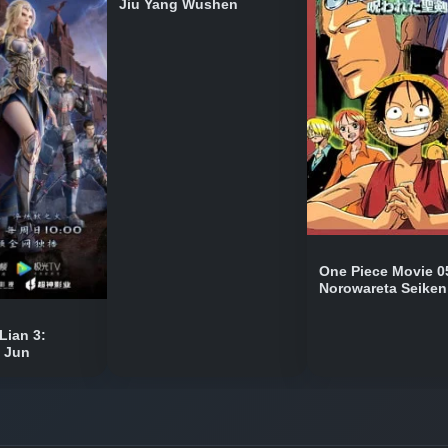
Jiu Yang Wushen
Bölüm No: 7
Bölüm No: 8
Bölüm No: 9
Bölüm No: 10
One Piece Movie 0
Norowareta Seiken
Bölüm No: 11
Lian 3:
n Jun
Bölüm No: 12