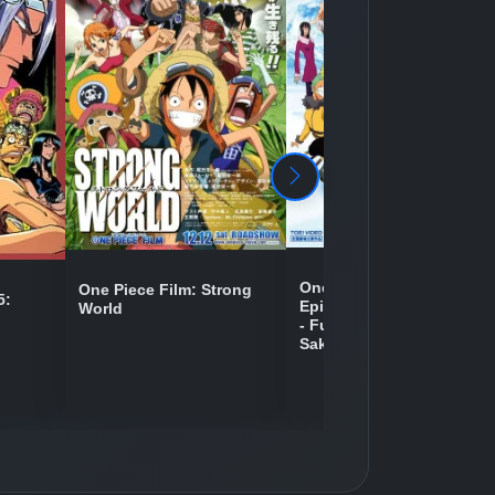
Detaylar
İzle
Detaylar
İzle
Detaylar
İzle
Detaylar
İzle
One Piece Movie 09:
One Piece Film: Strong
5:
Episode of Chopper Plus
World
- Fuyu ni Saku, Kiseki no
Detaylar
İzle
Sakura
Detaylar
İzle