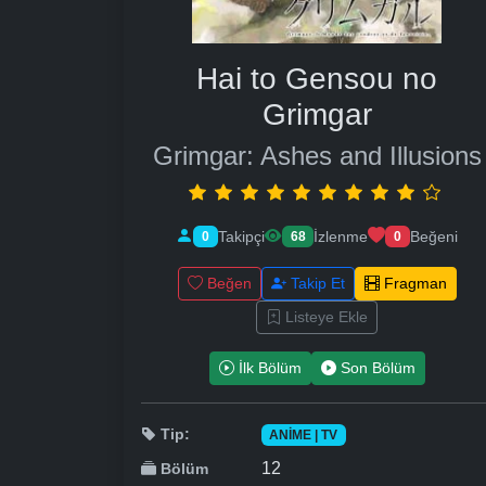
Hai to Gensou no
Grimgar
Grimgar: Ashes and Illusions
Takipçi
İzlenme
Beğeni
0
68
0
Beğen
Takip Et
Fragman
Listeye Ekle
İlk Bölüm
Son Bölüm
Tip:
ANIME | TV
12
Bölüm