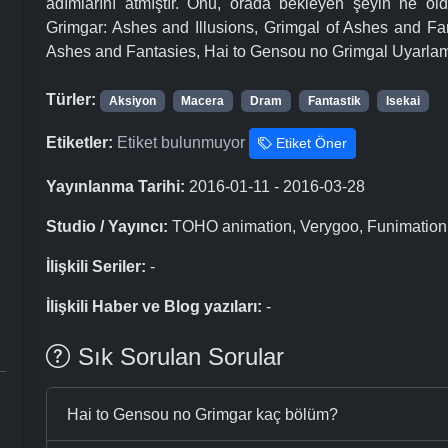
adımlarını atmıştır. Onu, orada bekleyen şeyin ne old
Grimgar: Ashes and Illusions, Grimgal of Ashes and Fa
Ashes and Fantasies, Hai to Gensou no Grimgal Uyarlam
Türler:
Aksiyon
Macera
Dram
Fantastik
Isekai
Etiketler:
Etiket bulunmuyor
Etiket Öner
Yayınlanma Tarihi:
2016-01-11 - 2016-03-28
Studio / Yayıncı:
TOHO animation, Verygoo, Funimation,
İlişkili Seriler:
-
İlişkili Haber ve Blog yazıları:
-
Sık Sorulan Sorular
Hai to Gensou no Grimgar kaç bölüm?