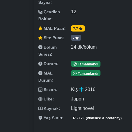
Sayısı:
12
Çevrilen
Bölüm:
MAL Puan:
7.7
Site Puan:
-
24 dk/bölüm
Bölüm
Süresi:
Durum:
Tamamlandı
MAL
Tamamlandı
Durum:
Kış
2016
Sezon:
Japon
Ülke:
Light novel
Kaynak:
Yaş Sınırı:
R - 17+ (violence & profanity)