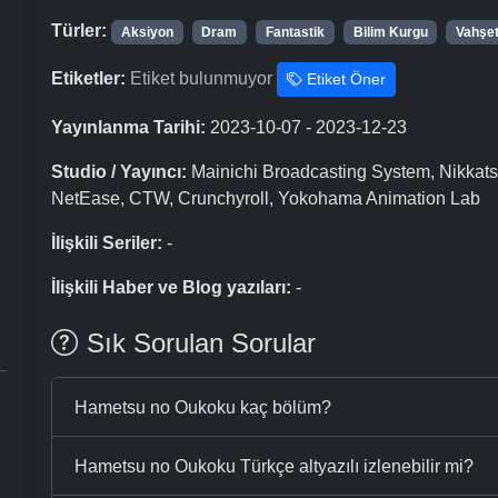
Türler:
Aksiyon
Dram
Fantastik
Bilim Kurgu
Vahşe
Etiketler:
Etiket bulunmuyor
Etiket Öner
Yayınlanma Tarihi:
2023-10-07 - 2023-12-23
Studio / Yayıncı:
Mainichi Broadcasting System, Nikkats
NetEase, CTW, Crunchyroll, Yokohama Animation Lab
İlişkili Seriler:
-
İlişkili Haber ve Blog yazıları:
-
Sık Sorulan Sorular
Hametsu no Oukoku kaç bölüm?
Hametsu no Oukoku Türkçe altyazılı izlenebilir mi?