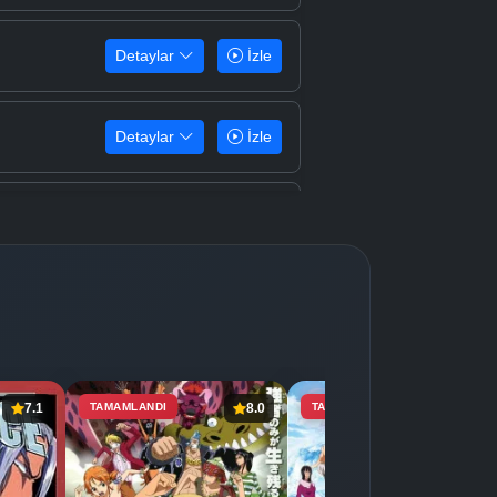
Detaylar
İzle
Detaylar
İzle
Detaylar
İzle
Detaylar
İzle
Detaylar
İzle
7.1
TAMAMLANDI
8.0
TAMAMLANDI
7.4
Detaylar
İzle