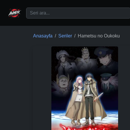
Ana içeriğe geç
Anasayfa
Seriler
Hametsu no Oukoku