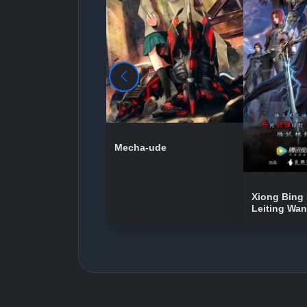
Mecha-ude
Xiong Bing 
Leiting Wa