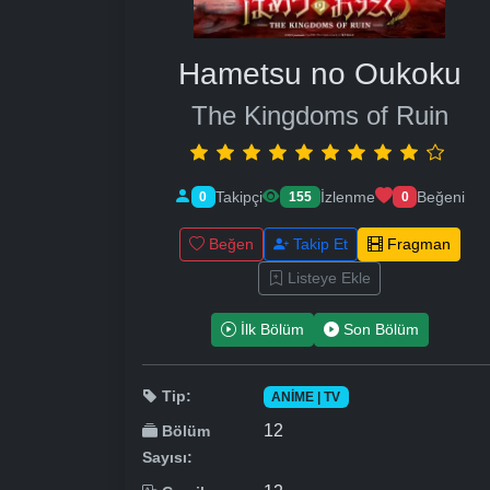
Hametsu no Oukoku
The Kingdoms of Ruin
Takipçi
İzlenme
Beğeni
0
155
0
Beğen
Takip Et
Fragman
Listeye Ekle
İlk Bölüm
Son Bölüm
Tip:
ANIME | TV
12
Bölüm
Sayısı: