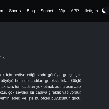
im
Shorts
Blog
Sohbet
Vip
APP
İletişim
うこく
k için hediye ettiği sihrin gücüyle gelişmiştir.
büyüyü hem de cadıları gereksiz kılar. Güçlü
mak için, tüm cadıları yok etmek adına acımasız
tur, çok sevdiği bir cadıya çıraklık yapıyordur.
emini eder. Ve işte bu öfkeli büyücünün gücü,