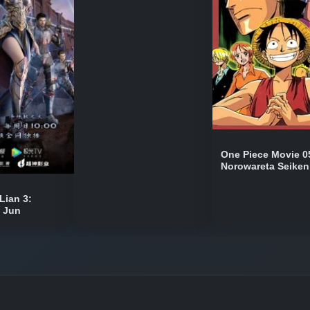
Bölüm No: 9
Bölüm No: 10
Bölüm No: 11
One Piece Movie 0
Norowareta Seiken
Bölüm No: 12
Lian 3:
n Jun