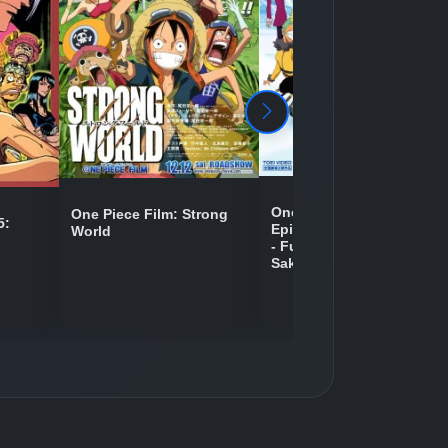
Detaylar
İzle
Detaylar
İzle
Detaylar
İzle
One Piece Movie 09:
One Piece Film: Strong
5:
Episode of Chopper Plus
World
- Fuyu ni Saku, Kiseki no
Detaylar
İzle
Sakura