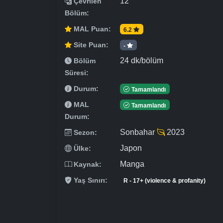
12
Çevrilen
Bölüm:
MAL Puan:
6.2
Site Puan:
-
24 dk/bölüm
Bölüm
Süresi:
Durum:
Tamamlandı
MAL
Tamamlandı
Durum:
Sonbahar
2023
Sezon:
Japon
Ülke:
Manga
Kaynak:
Yaş Sınırı:
R - 17+ (violence & profanity)