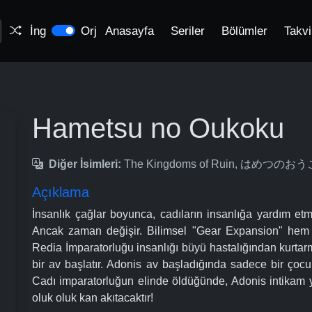
İng
Orj
Anasayfa
Seriler
Bölümler
Takv
Hametsu no Oukoku
Diğer İsimleri:
The Kingdoms of Ruin, はめつのお
Açıklama
İnsanlık çağlar boyunca, cadıların insanlığa yardım etme
Ancak zaman değişir. Bilimsel "Gear Expansion" hem 
Redia İmparatorluğu insanlığı büyü hastalığından kurtar
bir av başlatır. Adonis av başladığında sadece bir çocuk
Cadı imparatorluğun elinde öldüğünde, Adonis intikam y
oluk oluk kan akıtacaktır!