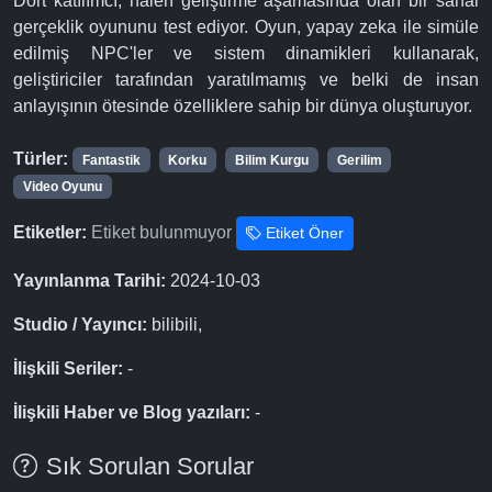
Dört katılımcı, halen geliştirme aşamasında olan bir sanal
gerçeklik oyununu test ediyor. Oyun, yapay zeka ile simüle
edilmiş NPC'ler ve sistem dinamikleri kullanarak,
geliştiriciler tarafından yaratılmamış ve belki de insan
anlayışının ötesinde özelliklere sahip bir dünya oluşturuyor.
Türler:
Fantastik
Korku
Bilim Kurgu
Gerilim
Video Oyunu
Etiketler:
Etiket bulunmuyor
Etiket Öner
Yayınlanma Tarihi:
2024-10-03
Studio / Yayıncı:
bilibili,
İlişkili Seriler:
-
İlişkili Haber ve Blog yazıları:
-
Sık Sorulan Sorular