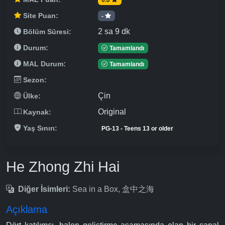
Site Puan:
-
2 sa 9 dk
Bölüm Süresi:
Durum:
Tamamlandı
MAL Durum:
Tamamlandı
Sezon:
Çin
Ülke:
Original
Kaynak:
Yaş Sınırı:
PG-13 - Teens 13 or older
He Zhong Zhi Hai
Diğer İsimleri:
Sea in a Box, 盒中之海
Açıklama