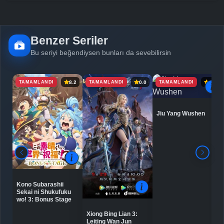
Benzer Seriler
Bu seriyi beğendiysen bunları da sevebilirsin
TAMAMLANDI
TAMAMLANDI
TAMAMLANDI
8.2
0.0
6.9
Jiu Yang Wushen
Kono Subarashii
Sekai ni Shukufuku
wo! 3: Bonus Stage
Xiong Bing Lian 3:
Leiting Wan Jun