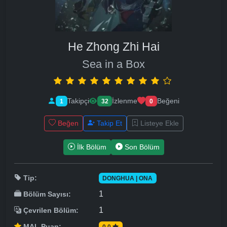
He Zhong Zhi Hai
Sea in a Box
Takipçi
İzlenme
Beğeni
1
32
0
Beğen
Takip Et
Listeye Ekle
İlk Bölüm
Son Bölüm
Tip:
DONGHUA | ONA
1
Bölüm Sayısı:
1
Çevrilen Bölüm:
MAL Puan:
0.0