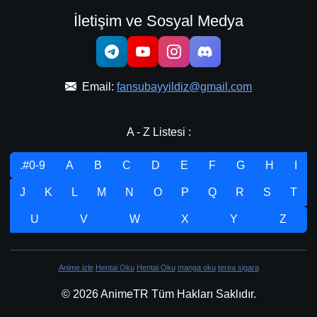
İletişim ve Sosyal Medya
Email:
fansubayyildiz@gmail.com
A - Z Listesi :
.#0-9
A
B
C
D
E
F
G
H
I
J
K
L
M
N
O
P
Q
R
S
T
U
V
W
X
Y
Z
Anime izle
Hentai Oku
Hentai Oku
manga oku
terea sigara
© 2026 AnimeTR Tüm Hakları Saklıdır.