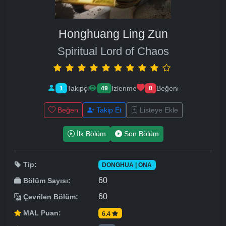
Honghuang Ling Zun
Spiritual Lord of Chaos
Takipçi
İzlenme
Beğeni
1
49
0
Beğen
Takip Et
Listeye Ekle
İlk Bölüm
Son Bölüm
Tip:
DONGHUA | ONA
60
Bölüm Sayısı:
60
Çevrilen Bölüm:
MAL Puan:
6.4