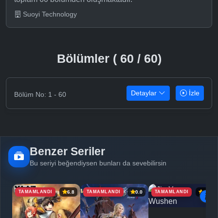
Suoyi Technology
Bölümler ( 60 / 60)
Detaylar
İzle
Bölüm No: 1 - 60
Benzer Seriler
Bu seriyi beğendiysen bunları da sevebilirsin
TAMAMLANDI
TAMAMLANDI
TAMAMLANDI
6.8
0.0
6.9