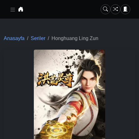
Ana içeriğe geç
Anasayfa
Seriler
Honghuang Ling Zun