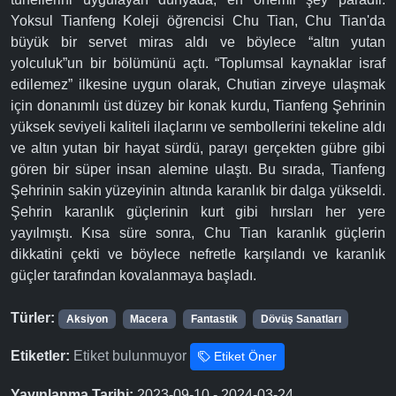
Yoksul Tianfeng Koleji öğrencisi Chu Tian, Chu Tian'da
büyük bir servet miras aldı ve böylece “altın yutan
yolculuk”un bir bölümünü açtı. “Toplumsal kaynaklar israf
edilemez” ilkesine uygun olarak, Chutian zirveye ulaşmak
için donanımlı üst düzey bir konak kurdu, Tianfeng Şehrinin
yüksek seviyeli kaliteli ilaçlarını ve sembollerini tekeline aldı
ve altın yutan bir hayat sürdü, parayı gerçekten gübre gibi
gören bir süper insan alemine ulaştı. Bu sırada, Tianfeng
Şehrinin sakin yüzeyinin altında karanlık bir dalga yükseldi.
Şehrin karanlık güçlerinin kurt gibi hırsları her yere
yayılmıştı. Kısa süre sonra, Chu Tian karanlık güçlerin
dikkatini çekti ve böylece nefretle karşılandı ve karanlık
güçler tarafından kovalanmaya başladı.
Türler:
Aksiyon
Macera
Fantastik
Dövüş Sanatları
Etiketler:
Etiket bulunmuyor
Etiket Öner
Yayınlanma Tarihi:
2023-09-10 - 2024-03-24