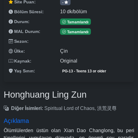
Site Puan:
-
10 dk/bölüm
Bölüm Süresi:
Durum:
Tamamlandı
MAL Durum:
Tamamlandı
Sezon:
Çin
Ülke:
Original
Kaynak:
Yaş Sınırı:
PG-13 - Teens 13 or older
Honghuang Ling Zun
Diğer İsimleri:
Spiritual Lord of Chaos, 洪荒灵尊
Açıklama
Ölümlülerden üstün olan Xian Dao Changlong, bu peri
tünellerini uygulayan dünyada, en önemli şey paradır.