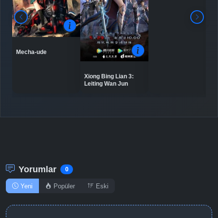
Mecha-ude
Xiong Bing Lian 3:
Leiting Wan Jun
Yorumlar
0
Yeni
Popüler
Eski