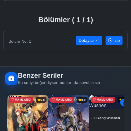
Bölümler ( 1 / 1)
Detaylar
İzle
Bölüm No: 1
Benzer Seriler
Bu seriyi beğendiysen bunları da sevebilirsin
TAMAMLANDI
TAMAMLANDI
TAMAMLANDI
6.8
0.0
6.9
Jiu Yang Wushen