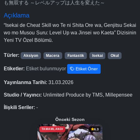
も無双する ～レベルアップは人生を変えた～
Açıklama
“Isekai de Cheat Skill wo Te ni Shita Ore wa, Genjitsu Sekai
wo mo Musou Suru: Level Up wa Jinsei wo Kaeta” Dizisinin
Yeni TV Özel Bölümü.
Türler:
Aksiyon
Macera
Fantastik
Isekai
Okul
Etiketler:
Etiket bulunmuyor
Etiket Öner
Yayınlanma Tarihi:
31.03.2026
Studio / Yayıncı:
Unlimited Produce by TMS, Millepensee
İlişkili Seriler:
-
Önceki Sezon
TAMAMLANDI
6.3