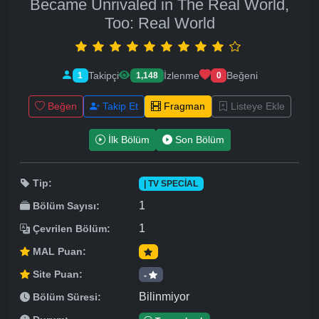
Became Unrivaled in The Real World,
Too: Real World
Takipçi
İzlenme
Beğeni
1
1,148
0
Beğen
Takip Et
Fragman
Listeye Ekle
İlk Bölüm
Son Bölüm
Tip:
| TV SPECIAL
1
Bölüm Sayısı:
1
Çevrilen Bölüm:
MAL Puan:
Site Puan:
-
Bilinmiyor
Bölüm Süresi: