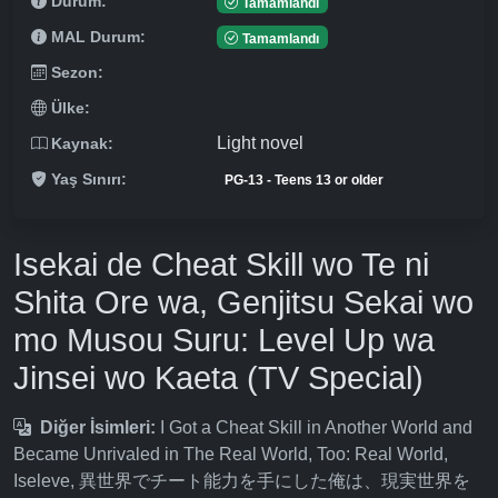
Durum:
Tamamlandı
MAL Durum:
Tamamlandı
Sezon:
Ülke:
Light novel
Kaynak:
Yaş Sınırı:
PG-13 - Teens 13 or older
Isekai de Cheat Skill wo Te ni
Shita Ore wa, Genjitsu Sekai wo
mo Musou Suru: Level Up wa
Jinsei wo Kaeta (TV Special)
Diğer İsimleri:
I Got a Cheat Skill in Another World and
Became Unrivaled in The Real World, Too: Real World,
Iseleve, 異世界でチート能力を手にした俺は、現実世界を