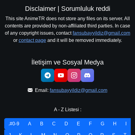
Disclaimer | Sorumluluk reddi
This site AnimeTR does not store any files on its server. All
contents are provided by non-affiliated third parties. In case
of any copyright issues, contact
fansubayyildiz@gmail.com
or
contact page
and it will be removed immediately.
İletişim ve Sosyal Medya
Email:
fansubayyildiz@gmail.com
A - Z Listesi :
.#0-9
A
B
C
D
E
F
G
H
I