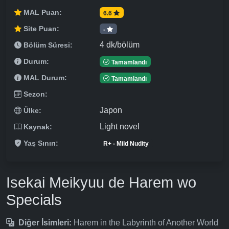
MAL Puan:
6.6
Site Puan:
-
4 dk/bölüm
Bölüm Süresi:
Durum:
Tamamlandı
MAL Durum:
Tamamlandı
Sezon:
Japon
Ülke:
Light novel
Kaynak:
Yaş Sınırı:
R+ - Mild Nudity
Isekai Meikyuu de Harem wo
Specials
Diğer İsimleri:
Harem in the Labyrinth of Another World