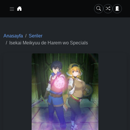
Ana içeriğe geç
Anasayfa
Seriler
Isekai Meikyuu de Harem wo Specials