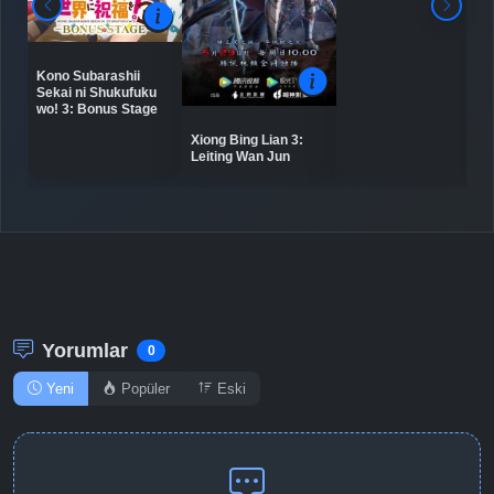
Kono Subarashii
Sekai ni Shukufuku
wo! 3: Bonus Stage
Xiong Bing Lian 3:
Leiting Wan Jun
Yorumlar
0
Yeni
Popüler
Eski