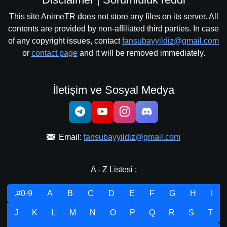
This site AnimeTR does not store any files on its server. All
contents are provided by non-affiliated third parties. In case
of any copyright issues, contact
fansubayyildiz@gmail.com
or
contact page
and it will be removed immediately.
İletişim ve Sosyal Medya
Email:
fansubayyildiz@gmail.com
A - Z Listesi :
.#0-9
A
B
C
D
E
F
G
H
I
J
K
L
M
N
O
P
Q
R
S
T