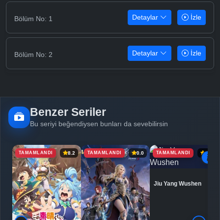
Detaylar
İzle
Bölüm No: 1
Detaylar
İzle
Bölüm No: 2
Benzer Seriler
Bu seriyi beğendiysen bunları da sevebilirsin
TAMAMLANDI
TAMAMLANDI
TAMAMLANDI
8.2
0.0
6.9
Jiu Yang Wushen