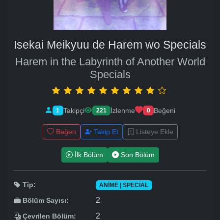
Isekai Meikyuu de Harem wo Specials
Harem in the Labyrinth of Another World
Specials
Takipçi
İzlenme
Beğeni
1
221
0
Beğen
Takip Et
Listeye Ekle
İlk Bölüm
Son Bölüm
Tip:
ANIME | SPECIAL
2
Bölüm Sayısı:
2
Çevrilen Bölüm: