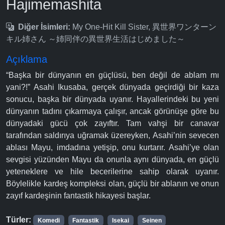
Hajimemashita
Diğer İsimleri:
My One-Hit Kill Sister, 異世界ワンターン
キル姉さん ～姉同伴の異世界生活はじめました～
Açıklama
“Başka bir dünyanın en güçlüsü, ben değil de ablam mı
yani?!” Asahi Ikusaba, gerçek dünyada geçirdiği bir kaza
sonucu, başka bir dünyada uyanır. Hayallerindeki bu yeni
dünyanın tadını çıkarmaya çalışır, ancak görünüşe göre bu
dünyadaki gücü çok zayıftır. Tam vahşi bir canavar
tarafından saldırıya uğramak üzereyken, Asahi’nin sevecen
ablası Mayu, imdadına yetişip, onu kurtarır. Asahi’ye olan
sevgisi yüzünden Mayu da onunla aynı dünyada, en güçlü
yeteneklere ve hile becerilerine sahip olarak uyanır.
Böylelikle kardeş kompleksi olan, güçlü bir ablanın ve onun
zayıf kardeşinin fantastik hikayesi başlar.
Türler:
Komedi
Fantastik
Isekai
Seinen