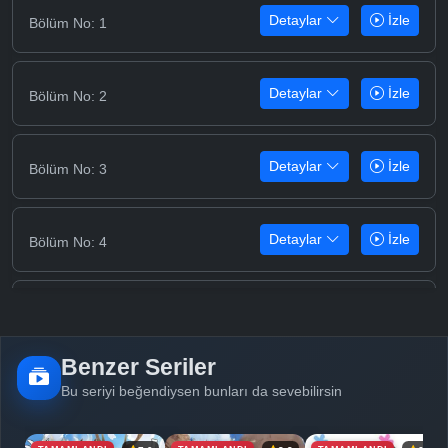
Detaylar
İzle
Bölüm No: 1
Detaylar
İzle
Bölüm No: 2
Detaylar
İzle
Bölüm No: 3
Detaylar
İzle
Bölüm No: 4
Detaylar
İzle
Bölüm No: 5
Benzer Seriler
Detaylar
İzle
Bölüm No: 6
Bu seriyi beğendiysen bunları da sevebilirsin