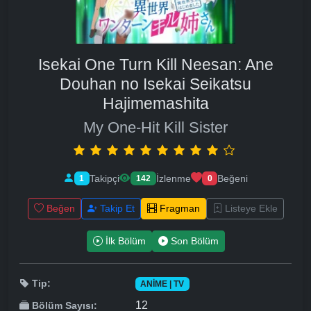
Isekai One Turn Kill Neesan: Ane
Douhan no Isekai Seikatsu
Hajimemashita
My One-Hit Kill Sister
Takipçi
İzlenme
Beğeni
1
142
0
Beğen
Takip Et
Fragman
Listeye Ekle
İlk Bölüm
Son Bölüm
Tip:
ANIME | TV
12
Bölüm Sayısı: