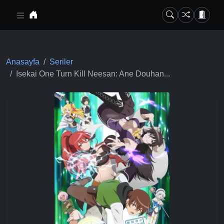
Ana içeriğe geç
Anasayfa
Seriler
Isekai One Turn Kill Neesan: Ane Douhan...