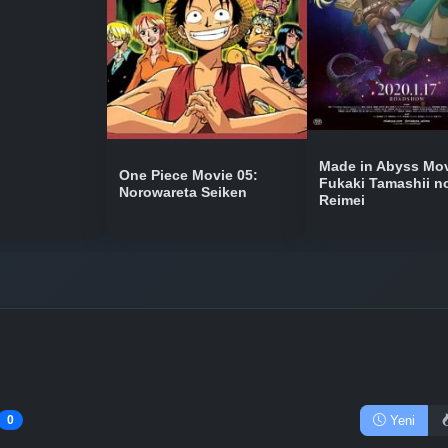
Bölüm No: 10
Bölüm No: 11
Made in Abyss Mov
One Piece Movie 05:
Fukaki Tamashii n
Norowareta Seiken
Reimei
Bölüm No: 12
Yeni
0