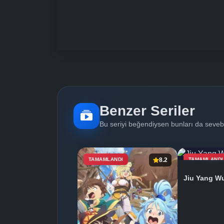
Benzer Seriler
Bu seriyi beğendiysen bunları da sevebi
TAMAMLANDI
8.2
TAMAMLANDI
Jiu Yang W