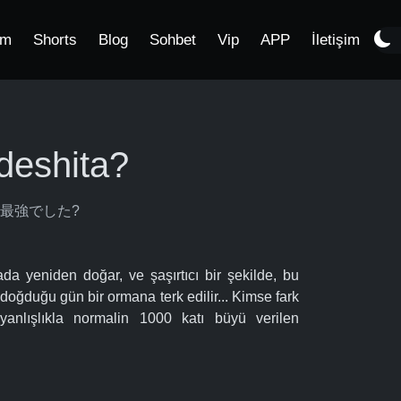
im
Shorts
Blog
Sohbet
Vip
APP
İletişim
deshita?
実は俺、最強でした?
a yeniden doğar, ve şaşırtıcı bir şekilde, bu
doğduğu gün bir ormana terk edilir... Kimse fark
 yanlışlıkla normalin 1000 katı büyü verilen