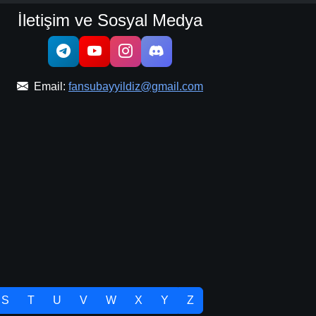
İletişim ve Sosyal Medya
Email:
fansubayyildiz@gmail.com
S
T
U
V
W
X
Y
Z