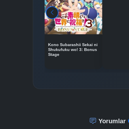
Kono Subarashii Sekai ni
Shukufuku wo! 3: Bonus
Stage
Yorumlar