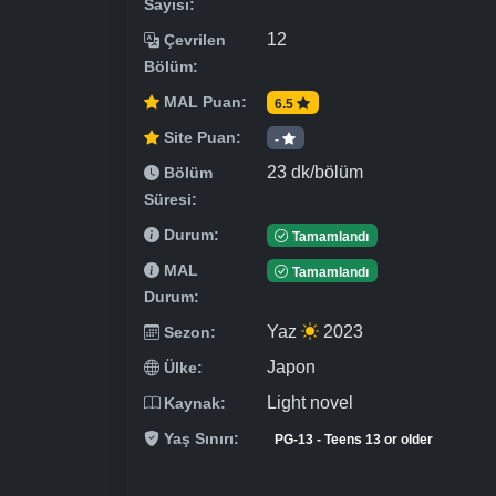
Sayısı:
12
Çevrilen
Bölüm:
MAL Puan:
6.5
Site Puan:
-
23 dk/bölüm
Bölüm
Süresi:
Durum:
Tamamlandı
MAL
Tamamlandı
Durum:
Yaz
2023
Sezon:
Japon
Ülke:
Light novel
Kaynak:
Yaş Sınırı:
PG-13 - Teens 13 or older