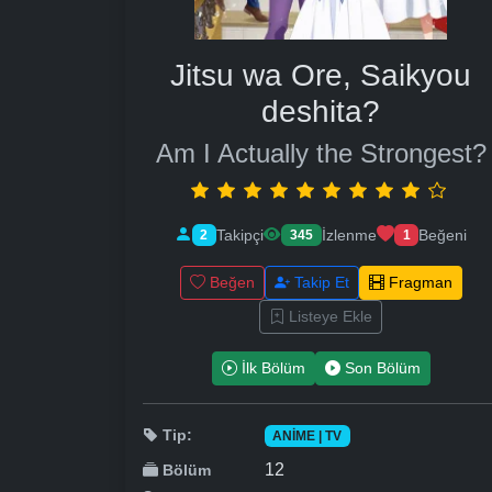
Jitsu wa Ore, Saikyou
deshita?
Am I Actually the Strongest?
Takipçi
İzlenme
Beğeni
2
345
1
Beğen
Takip Et
Fragman
Listeye Ekle
İlk Bölüm
Son Bölüm
Tip:
ANIME | TV
12
Bölüm