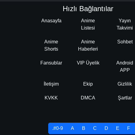
Hızlı Bağlantılar
Anasayfa
Anime
Yayın
Listesi
Takvimi
Anime
Anime
Sohbet
Shorts
Haberleri
Fansublar
VIP Üyelik
Android
APP
İletişim
Ekip
Gizlilik
KVKK
DMCA
Şartlar
.#0-9
A
B
C
D
E
F