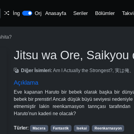
İng
Orj
Anasayfa
Seriler
Bölümler
Takv
shita?
Jitsu wa Ore, Saikyou 
Diğer İsimleri:
Am I Actually the Strongest?, 
Açıklama
Eve kapanan Haruto bir bebek olarak başka bir dünyad
bebek bir prenstir! Ancak düşük büyü seviyesi nedeniyle 
etmemiştir lakin reenkarnasyon tanrıçası tarafından
Haruto'nun kaderi ne olacak?
Türler:
Macera
Fantastik
Isekai
Reenkarnasyon