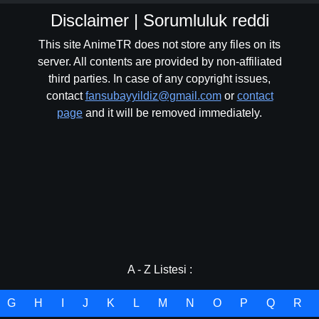
Disclaimer | Sorumluluk reddi
This site AnimeTR does not store any files on its
server. All contents are provided by non-affiliated
third parties. In case of any copyright issues,
contact
fansubayyildiz@gmail.com
or
contact
page
and it will be removed immediately.
A - Z Listesi :
G
H
I
J
K
L
M
N
O
P
Q
R