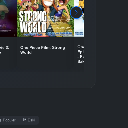
Detaylar
İzle
Detaylar
İzle
One Piece Movie 09:
ie 3:
One Piece Film: Strong
Episode of Chopper Plus
o
World
- Fuyu ni Saku, Kiseki no
Detaylar
İzle
Sakura
Popüler
Eski