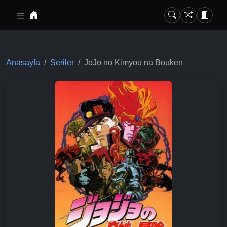
Ana içeriğe geç
Anasayfa
Seriler
JoJo no Kimyou na Bouken