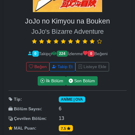
JoJo no Kimyou na Bouken
JoJo's Bizarre Adventure
Takipçi
İzlenme
Beğeni
0
224
0
Beğen
Takip Et
Listeye Ekle
İlk Bölüm
Son Bölüm
Tip:
ANIME | OVA
6
Bölüm Sayısı:
13
Çevrilen Bölüm:
MAL Puan:
7.5