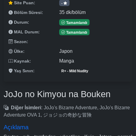
Site Puan:
-
35 dk/bölüm
Bölüm Süresi:
Durum:
Tamamlandı
MAL Durum:
Tamamlandı
Sezon:
Japon
Ülke:
Manga
Kaynak:
Yaş Sınırı:
R+ - Mild Nudity
JoJo no Kimyou na Bouken
Diğer İsimleri:
JoJo's Bizarre Adventure, JoJo's Bizarre
Adventure OVA 1, ジョジョの奇妙な冒険
Açıklama