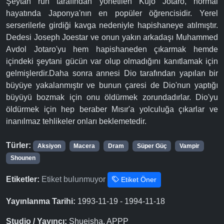
Şeytan ruh tarafından yönetilen Kujo Jotaro, normal
hayatında Japonya'nın en popüler öğrencisidir. Yerel
serserilerle girdiği kavga nedeniyle hapishaneye atılmıştır.
Dedesi Joseph Joestar ve onun yakın arkadaşı Muhammed
Avdol Jotaro'yu hem hapishaneden çıkarmak hemde
içindeki şeytani gücün var olup olmadığını kanıtlamak için
gelmişlerdir.Daha sonra annesi Dio tarafından yapılan bir
büyüye yakalanmıştır ve bunun çaresi de Dio'nun yaptığı
büyüyü bozmak için onu öldürmek zorundadırlar. Dio'yu
öldürmek için hep beraber Mısır'a yolculuğa çıkarlar ve
inanılmaz tehlikeler onları beklemetedir.
Türler:
Aksiyon
Macera
Dram
Süper Güç
Vampir
Shounen
Etiketler:
Etiket bulunmuyor
Etiket Öner
Yayınlanma Tarihi:
1993-11-19 - 1994-11-18
Studio / Yayıncı:
Shueisha, APPP