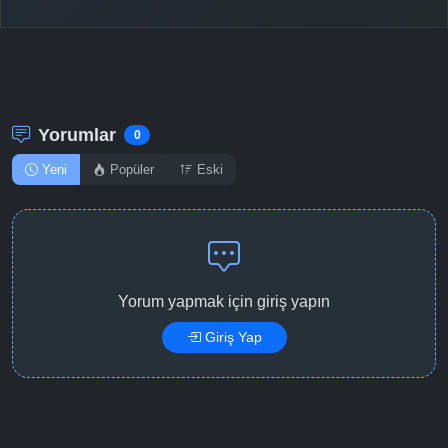
Detaylar
İzle
Bölüm No: 12
Detaylar
İzle
Bölüm No: 13
Yorumlar
0
Yeni
Popüler
Eski
Yorum yapmak için giriş yapın
Giriş Yap