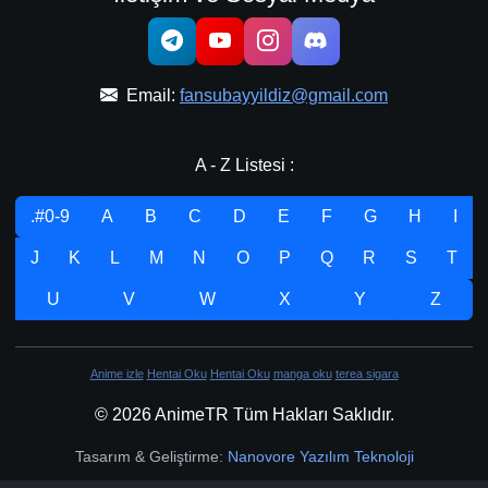
Email:
fansubayyildiz@gmail.com
A - Z Listesi :
.#0-9
A
B
C
D
E
F
G
H
I
J
K
L
M
N
O
P
Q
R
S
T
U
V
W
X
Y
Z
Anime izle
Hentai Oku
Hentai Oku
manga oku
terea sigara
© 2026 AnimeTR Tüm Hakları Saklıdır.
Tasarım & Geliştirme:
Nanovore Yazılım Teknoloji