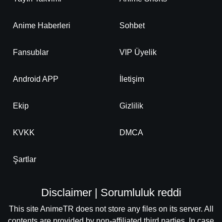
Detaylar
İzle
Bölüm No: 22
Anime Haberleri
Sohbet
Detaylar
İzle
Bölüm No: 23
Fansublar
VIP Üyelik
Detaylar
İzle
Android APP
İletişim
Bölüm No: 24
Ekip
Gizlilik
Detaylar
İzle
Bölüm No: 25
KVKK
DMCA
Detaylar
İzle
Bölüm No: 26
Şartlar
Disclaimer | Sorumluluk reddi
This site AnimeTR does not store any files on its server. All
contents are provided by non-affiliated third parties. In case