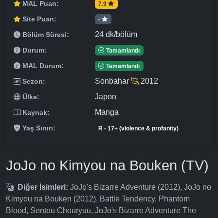
MAL Puan:
7.9
Site Puan:
-
24 dk/bölüm
Bölüm Süresi:
Durum:
Tamamlandı
MAL Durum:
Tamamlandı
Sonbahar
2012
Sezon:
Japon
Ülke:
Manga
Kaynak:
Yaş Sınırı:
R - 17+ (violence & profanity)
JoJo no Kimyou na Bouken (TV)
Diğer İsimleri:
JoJo's Bizarre Adventure (2012), JoJo no
Kimyou na Bouken (2012), Battle Tendency, Phantom
Blood, Sentou Chouryuu, JoJo's Bizarre Adventure The