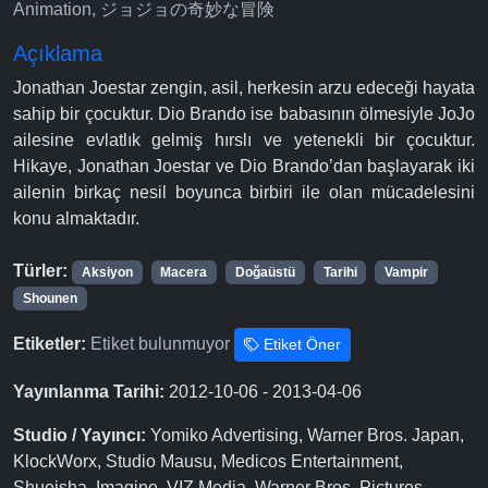
Animation, ジョジョの奇妙な冒険
Açıklama
Jonathan Joestar zengin, asil, herkesin arzu edeceği hayata
sahip bir çocuktur. Dio Brando ise babasının ölmesiyle JoJo
ailesine evlatlık gelmiş hırslı ve yetenekli bir çocuktur.
Hikaye, Jonathan Joestar ve Dio Brando’dan başlayarak iki
ailenin birkaç nesil boyunca birbiri ile olan mücadelesini
konu almaktadır.
Türler:
Aksiyon
Macera
Doğaüstü
Tarihi
Vampir
Shounen
Etiketler:
Etiket bulunmuyor
Etiket Öner
Yayınlanma Tarihi:
2012-10-06 - 2013-04-06
Studio / Yayıncı:
Yomiko Advertising, Warner Bros. Japan,
KlockWorx, Studio Mausu, Medicos Entertainment,
Shueisha, Imagine, VIZ Media, Warner Bros. Pictures,