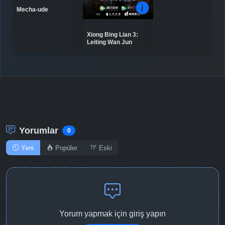
Mecha-ude
Detaylar
İzle
Bölüm No: 10
Xiong Bing Lian 3:
Leiting Wan Jun
Detaylar
İzle
Bölüm No: 11
Detaylar
İzle
Bölüm No: 12
Detaylar
İzle
Bölüm No: 13
Yorumlar
0
Yeni
Popüler
Eski
Detaylar
İzle
Bölüm No: 14
Detaylar
İzle
Bölüm No: 15
Yorum yapmak için giriş yapın