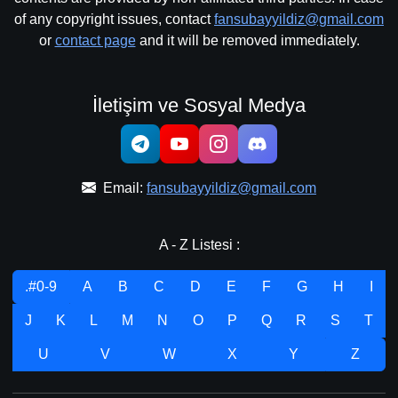
of any copyright issues, contact
fansubayyildiz@gmail.com
or
contact page
and it will be removed immediately.
İletişim ve Sosyal Medya
Email:
fansubayyildiz@gmail.com
A - Z Listesi :
.#0-9
A
B
C
D
E
F
G
H
I
J
K
L
M
N
O
P
Q
R
S
T
U
V
W
X
Y
Z