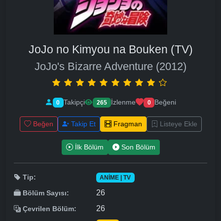
JoJo no Kimyou na Bouken (TV)
JoJo's Bizarre Adventure (2012)
Takipçi
İzlenme
Beğeni
0
265
0
Beğen
Takip Et
Fragman
Listeye Ekle
İlk Bölüm
Son Bölüm
Tip:
ANIME | TV
26
Bölüm Sayısı:
26
Çevrilen Bölüm: