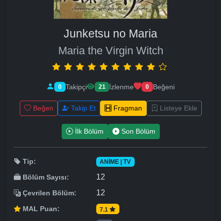
Junketsu no Maria
Maria the Virgin Witch
Takipçi
İzlenme
Beğeni
0
21
0
Beğen
Takip Et
Fragman
Listeye Ekle
İlk Bölüm
Son Bölüm
Tip:
ANIME | TV
12
Bölüm Sayısı:
12
Çevrilen Bölüm:
MAL Puan:
7.1