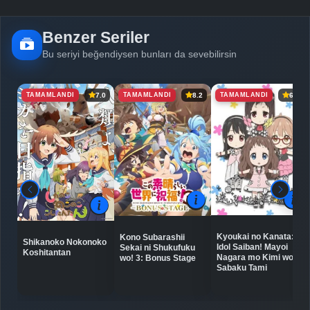
Bölüm No: 5
Benzer Seriler
Detaylar
İzle
Bölüm No: 6
Bu seriyi beğendiysen bunları da sevebilirsin
TAMAMLANDI
TAMAMLANDI
TAMAMLANDI
7.0
8.2
6.5
Detaylar
İzle
Bölüm No: 7
Detaylar
İzle
Bölüm No: 8
Detaylar
İzle
Bölüm No: 9
Kyoukai no Kanata:
Kono Subarashii
Shikanoko Nokonoko
Idol Saiban! Mayoi
Sekai ni Shukufuku
Detaylar
İzle
Koshitantan
Bölüm No: 10
Nagara mo Kimi wo
wo! 3: Bonus Stage
Sabaku Tami
Detaylar
İzle
Bölüm No: 11