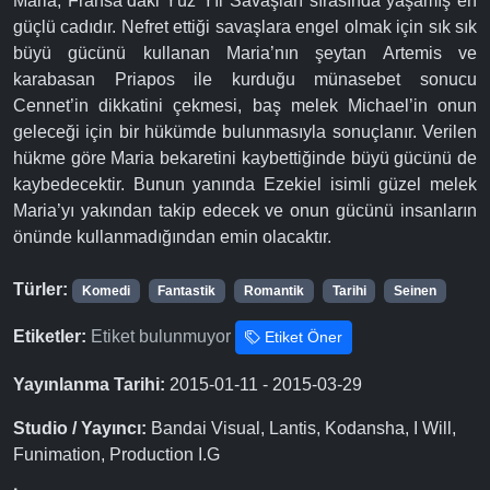
Maria, Fransa’daki Yüz Yıl Savaşları sırasında yaşamış en
güçlü cadıdır. Nefret ettiği savaşlara engel olmak için sık sık
büyü gücünü kullanan Maria’nın şeytan Artemis ve
karabasan Priapos ile kurduğu münasebet sonucu
Cennet’in dikkatini çekmesi, baş melek Michael’in onun
geleceği için bir hükümde bulunmasıyla sonuçlanır. Verilen
hükme göre Maria bekaretini kaybettiğinde büyü gücünü de
kaybedecektir. Bunun yanında Ezekiel isimli güzel melek
Maria’yı yakından takip edecek ve onun gücünü insanların
önünde kullanmadığından emin olacaktır.
Türler:
Komedi
Fantastik
Romantik
Tarihi
Seinen
Etiketler:
Etiket bulunmuyor
Etiket Öner
Yayınlanma Tarihi:
2015-01-11 - 2015-03-29
Studio / Yayıncı:
Bandai Visual, Lantis, Kodansha, I Will,
Funimation, Production I.G