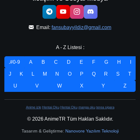
Email:
fansubayyildiz@gmail.com
A - Z Listesi :
.#0-9
A
B
C
D
E
F
G
H
I
J
K
L
M
N
O
P
Q
R
S
T
U
V
W
X
Y
Z
Anime izle
Hentai Oku
Hentai Oku
manga oku
terea sigara
© 2026 AnimeTR Tüm Hakları Saklıdır.
Tasarım & Geliştirme:
Nanovore Yazılım Teknoloji