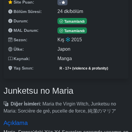
Site Puan:
-
24 dk/bölüm
Bölüm Süresi:
Durum:
Tamamlandı
MAL Durum:
Tamamlandı
Kış
2015
Sezon:
Japon
Ülke:
Manga
Kaynak:
Yaş Sınırı:
R - 17+ (violence & profanity)
Junketsu no Maria
Diğer İsimleri:
Maria the Virgin Witch, Junketsu no
Maria: Sorcière de gré, pucelle de force, 純潔のマリア
Açıklama