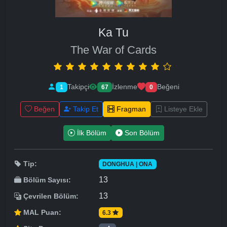
Ka Tu
The War of Cards
Takipçi
İzlenme
Beğeni
1
67
0
Beğen
Takip Et
Fragman
Listeye Ekle
İlk Bölüm
Son Bölüm
Tip:
DONGHUA | ONA
13
Bölüm Sayısı:
13
Çevrilen Bölüm:
MAL Puan:
6.3