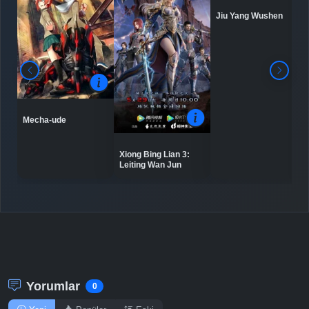
Jiu Yang Wushen
Detaylar
İzle
Bölüm No: 9
Detaylar
İzle
Bölüm No: 10
Mecha-ude
Detaylar
İzle
Bölüm No: 11 - 13
Xiong Bing Lian 3:
Leiting Wan Jun
Yorumlar
0