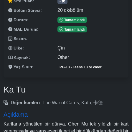
Site Puan:
-
20 dk/bölüm
Bölüm Süresi:
Durum:
Tamamlandı
MAL Durum:
Tamamlandı
Sezon:
Çin
Ülke:
Other
Kaynak:
Yaş Sınırı:
PG-13 - Teens 13 or older
Ka Tu
Diğer İsimleri:
The War of Cards, Katu, 卡徒
Açıklama
Kartlarla yönetilen bir dünya. Chen Mu tek yıldızlı bir kart
yapımcısıdır ve şans eseri ikinci el bir dükkândan değerli bir