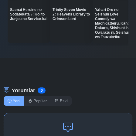
Saenai Heroine no
Trinity Seven Movie
Yahari Ore no
Detaylar
İzle
Sodatekata ♭: Koi to
2: Heavens Library to
Seishun Love
Bölüm No: 10
Junjou no Service-kai
Crimson Lord
Comedy wa
Machigatteiru. Kan:
Dakara, Shishunki wa
Owarazu ni, Seishun
Detaylar
İzle
Bölüm No: 11
wa Tsuzuiteiku.
Detaylar
İzle
Bölüm No: 12
Detaylar
İzle
Bölüm No: 13
Yorumlar
0
Yeni
Popüler
Eski
Detaylar
İzle
Bölüm No: 14
Detaylar
İzle
Bölüm No: 15