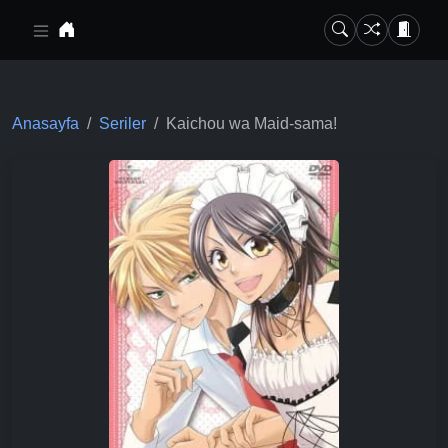
Ana içeriğe geç
Anasayfa
Seriler
Kaichou wa Maid-sama!