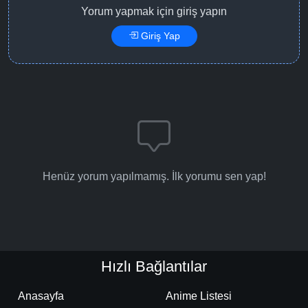
Yorum yapmak için giriş yapın
Detaylar
İzle
Bölüm No: 16
Giriş Yap
Detaylar
İzle
Bölüm No: 17
Detaylar
İzle
Bölüm No: 18
Detaylar
İzle
Henüz yorum yapılmamış. İlk yorumu sen yap!
Bölüm No: 19
Detaylar
İzle
Bölüm No: 20
Hızlı Bağlantılar
Detaylar
İzle
Bölüm No: 21
Anasayfa
Anime Listesi