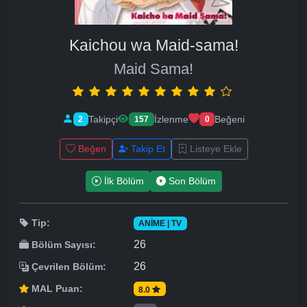
Kaichou wa Maid-sama!
Maid Sama!
Takipçi
İzlenme
Beğeni
2
157
0
Beğen
Takip Et
Listeye Ekle
İlk Bölüm
Son Bölüm
Tip:
ANIME | TV
26
Bölüm Sayısı:
26
Çevrilen Bölüm:
MAL Puan:
8.0