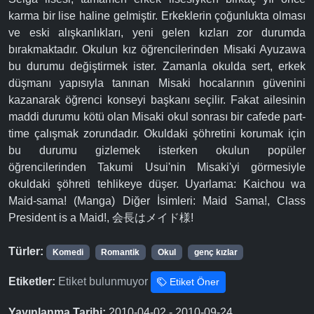
karma bir lise haline gelmiştir. Erkeklerin çoğunlukta olması
ve eski alışkanlıkları, yeni gelen kızları zor durumda
bırakmaktadır. Okulun kız öğrencilerinden Misaki Ayuzawa
bu durumu değiştirmek ister. Zamanla okulda sert, erkek
düşmanı yapısıyla tanınan Misaki hocalarının güvenini
kazanarak öğrenci konseyi başkanı seçilir. Fakat ailesinin
maddi durumu kötü olan Misaki okul sonrası bir cafede part-
time çalışmak zorundadır. Okuldaki şöhretini korumak için
bu durumu gizlemek isterken okulun popüler
öğrencilerinden Takumi Usui'nin Misaki'yi görmesiyle
okuldaki şöhreti tehlikeye düşer. Uyarlama: Kaichou wa
Maid-sama! (Manga) Diğer İsimleri: Maid Sama!, Class
President is a Maid!, 会長はメイド様!
Türler:
Komedi
Romantik
Okul
genç kızlar
Etiketler:
Etiket bulunmuyor
Etiket Öner
Yayınlanma Tarihi:
2010-04-02 - 2010-09-24