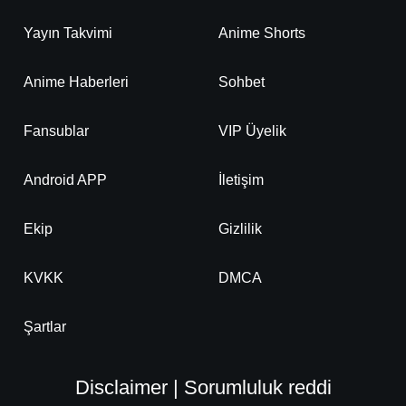
Detaylar
İzle
Bölüm No: 22
Yayın Takvimi
Anime Shorts
Anime Haberleri
Sohbet
Detaylar
İzle
Bölüm No: 23
Fansublar
VIP Üyelik
Detaylar
İzle
Bölüm No: 24
Android APP
İletişim
Detaylar
İzle
Bölüm No: 25
Ekip
Gizlilik
KVKK
DMCA
Detaylar
İzle
Bölüm No: 26
Şartlar
Disclaimer | Sorumluluk reddi