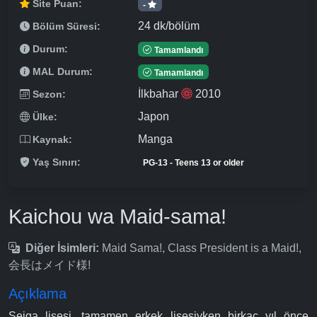
Site Puan:
-
24 dk/bölüm
Bölüm Süresi:
Durum:
Tamamlandı
MAL Durum:
Tamamlandı
İlkbahar
2010
Sezon:
Japon
Ülke:
Manga
Kaynak:
Yaş Sınırı:
PG-13 - Teens 13 or older
Kaichou wa Maid-sama!
Diğer İsimleri:
Maid Sama!, Class President is a Maid!,
会長はメイド様!
Açıklama
Seiga lisesi, tamamen erkek lisesiyken birkaç yıl önce