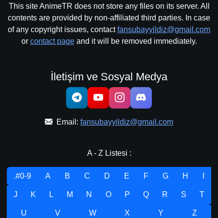
This site AnimeTR does not store any files on its server. All
contents are provided by non-affiliated third parties. In case
of any copyright issues, contact
fansubayyildiz@gmail.com
or
contact page
and it will be removed immediately.
İletişim ve Sosyal Medya
Email:
fansubayyildiz@gmail.com
A - Z Listesi :
.#0-9
A
B
C
D
E
F
G
H
I
J
K
L
M
N
O
P
Q
R
S
T
U
V
W
X
Y
Z